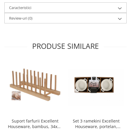
Oale si cratite
Caracteristici
Tavi copt
Review-uri
(0)
Tigai
Vesela si tacamuri
Boluri
PRODUSE SIMILARE
Farfurii
Scurgatoare vase
Seturi de tacamuri
Suporturi pentru tacamuri
Cani
Cesti
Pahare
Scrumiere
Seturi vesela
Suporturi farfurii
Set 3 ramekini Excellent
Suport farfurii Excellent
Suporturi pahare, cesti, cani
Houseware, portelan,
Houseware, bambus, 34x12
Untiere