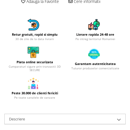
Obiecte mobilier
Adauga la Favorite
Cere informatii
Accesorii mobilier
Dulapuri
Etajere
Rafturi
Retur gratuit, rapid si simplu
Livrare rapida 24-48 ore
Ustensile pentru gatit
30 de zile de la data livrarii
Pe intreg teritoriul Romaniei
Ascutitori cutite
Cutite
Plata online securizata
Decojitoare fructe si legume
Garantam autenticitatea
Cumparaturi sigure prin tranzactii 3D
Tuturor produselor comercializate
SECURE
Foarfece alimentare
Mojare
Perii si bureti
Peste 30.000 de clienti fericiti
Polonice, clesti, spatule, linguri
Pe toate canalele de vanzare
Prese, tocatoare si feliatoare
alimente
Razatori
Descriere
Seturi ustensile bucatarie
Site