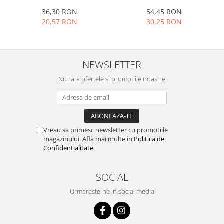
13x10x4 cm, 130 ml, rotund
cm, maro
Ustensile cofetarie si patiserie
54,45 RON
36,30 RON
30,25 RON
20,57 RON
Ramekin
Tavi si forme prajituri
Aparate prajituri
NEWSLETTER
Facalete
Forme briose
Nu rata ofertele si promotiile noastre
Lumanari tort
Ornare, insiropare si decorare
prajituri
Portionatoare si feliatoare
Vreau sa primesc newsletter cu promotiile
magazinului. Afla mai multe in
Politica de
Posuri si duiuri
Confidentialitate
Raclete patiserie
Suporturi prajituri
SOCIAL
Tavi detasabile
Urmareste-ne in social media
Tavi si forme fursecuri
Ustensile antiaderente
Ustensile de masura