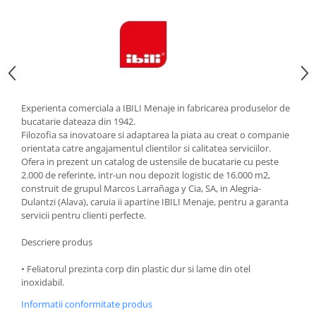
Strecuratori
Tocatoare de bucatarie
Adaptor plita
Aprinzatoare aragaz
Arzatoare
Experienta comerciala a IBILI Menaje in fabricarea produselor de
Cantare de bucatarie
bucatarie dateaza din 1942.
Dispesere detergent
Filozofia sa inovatoare si adaptarea la piata au creat o companie
Mixere
orientata catre angajamentul clientilor si calitatea serviciilor.
Ofera in prezent un catalog de ustensile de bucatarie cu peste
Odorizant frigider
2.000 de referinte, intr-un nou depozit logistic de 16.000 m2,
Pensule bucatarie
construit de grupul Marcos Larrañaga y Cia, SA, in Alegria-
Prosoape bucatarie
Dulantzi (Alava), caruia ii apartine IBILI Menaje, pentru a garanta
servicii pentru clienti perfecte.
Seturi cutite
Ustensile de masurat
Descriere produs
Ustensile fragezire carne
• Feliatorul prezinta corp din plastic dur si lame din otel
Ustensile gatire la aburi
inoxidabil.
Vase pentru gatit
Informatii conformitate produs
Capace pentru vase