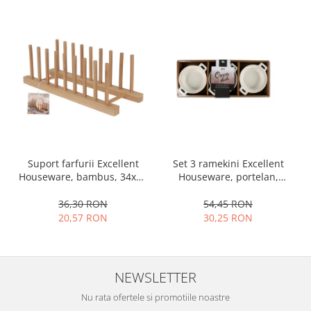
Ustensile cofetarie si patiserie
Ramekin
Tavi si forme prajituri
Aparate prajituri
Facalete
Forme briose
Lumanari tort
Ornare, insiropare si decorare
prajituri
Set 3 ramekini Excellent
Suport farfurii Excellent
Houseware, portelan,
Houseware, bambus, 34x12
Portionatoare si feliatoare
13x10x4 cm, 130 ml, rotund
cm, maro
Posuri si duiuri
54,45 RON
36,30 RON
Raclete patiserie
30,25 RON
20,57 RON
Suporturi prajituri
Tavi detasabile
Tavi si forme fursecuri
NEWSLETTER
Ustensile antiaderente
Nu rata ofertele si promotiile noastre
Ustensile de masura