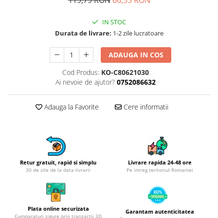
Obiecte mobilier
Accesorii mobilier
IN STOC
Dulapuri
Durata de livrare:
1-2 zile lucratoare
Etajere
Rafturi
ADAUGA IN COS
Ustensile pentru gatit
Cod Produs:
KO-C80621030
Ascutitori cutite
Ai nevoie de ajutor?
0752086632
Cutite
Decojitoare fructe si legume
Adauga la Favorite
Cere informatii
Foarfece alimentare
Mojare
Perii si bureti
Polonice, clesti, spatule, linguri
Retur gratuit, rapid si simplu
Livrare rapida 24-48 ore
Prese, tocatoare si feliatoare
30 de zile de la data livrarii
Pe intreg teritoriul Romaniei
alimente
Razatori
Seturi ustensile bucatarie
Plata online securizata
Garantam autenticitatea
Cumparaturi sigure prin tranzactii 3D
Site