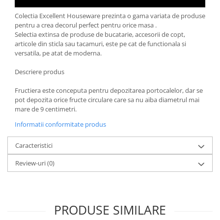
Oale si cratite
Colectia Excellent Houseware prezinta o gama variata de produse
Tavi copt
pentru a crea decorul perfect pentru orice masa .
Selectia extinsa de produse de bucatarie, accesorii de copt,
Tigai
articole din sticla sau tacamuri, este pe cat de functionala si
Vesela si tacamuri
versatila, pe atat de moderna.
Boluri
Descriere produs
Farfurii
Scurgatoare vase
Fructiera este conceputa pentru depozitarea portocalelor, dar se
pot depozita orice fructe circulare care sa nu aiba diametrul mai
Seturi de tacamuri
mare de 9 centimetri.
Suporturi pentru tacamuri
Informatii conformitate produs
Cani
Cesti
Caracteristici
Pahare
Review-uri
(0)
Scrumiere
Seturi vesela
Suporturi farfurii
Suporturi pahare, cesti, cani
PRODUSE SIMILARE
Untiere