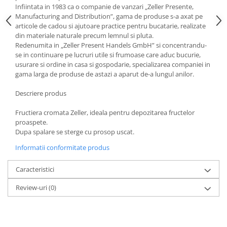
Infiintata in 1983 ca o companie de vanzari „Zeller Presente,
Strecuratori
Manufacturing and Distribution”, gama de produse s-a axat pe
Tocatoare de bucatarie
articole de cadou si ajutoare practice pentru bucatarie, realizate
din materiale naturale precum lemnul si pluta.
Adaptor plita
Redenumita in „Zeller Present Handels GmbH” si concentrandu-
Aprinzatoare aragaz
se in continuare pe lucruri utile si frumoase care aduc bucurie,
usurare si ordine in casa si gospodarie, specializarea companiei in
Arzatoare
gama larga de produse de astazi a aparut de-a lungul anilor.
Cantare de bucatarie
Dispesere detergent
Descriere produs
Mixere
Fructiera cromata Zeller, ideala pentru depozitarea fructelor
Odorizant frigider
proaspete.
Pensule bucatarie
Dupa spalare se sterge cu prosop uscat.
Prosoape bucatarie
Informatii conformitate produs
Seturi cutite
Caracteristici
Ustensile de masurat
Ustensile fragezire carne
Review-uri
(0)
Ustensile gatire la aburi
Vase pentru gatit
Capace pentru vase