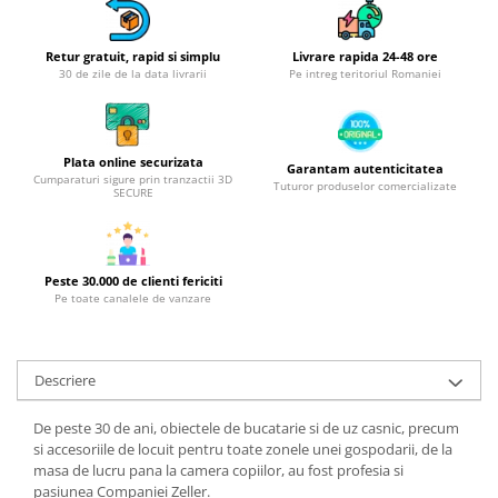
Obiecte mobilier
Accesorii mobilier
Retur gratuit, rapid si simplu
Livrare rapida 24-48 ore
Dulapuri
30 de zile de la data livrarii
Pe intreg teritoriul Romaniei
Etajere
Rafturi
Ustensile pentru gatit
Plata online securizata
Garantam autenticitatea
Cumparaturi sigure prin tranzactii 3D
Ascutitori cutite
Tuturor produselor comercializate
SECURE
Cutite
Decojitoare fructe si legume
Foarfece alimentare
Peste 30.000 de clienti fericiti
Pe toate canalele de vanzare
Mojare
Perii si bureti
Polonice, clesti, spatule, linguri
Descriere
Prese, tocatoare si feliatoare
alimente
De peste 30 de ani, obiectele de bucatarie si de uz casnic, precum
Razatori
si accesoriile de locuit pentru toate zonele unei gospodarii, de la
Seturi ustensile bucatarie
masa de lucru pana la camera copiilor, au fost profesia si
pasiunea Companiei Zeller.
Site