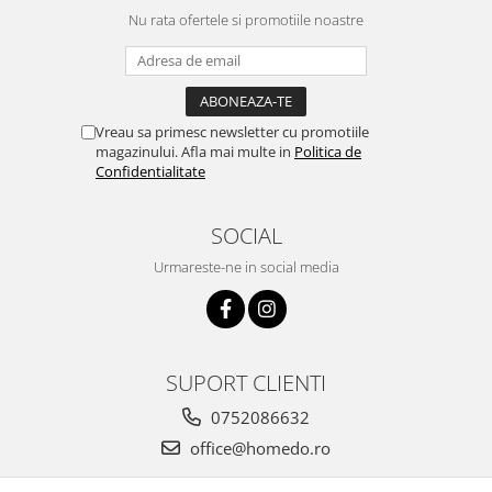
Nu rata ofertele si promotiile noastre
Ustensile cofetarie si patiserie
Ramekin
Tavi si forme prajituri
Aparate prajituri
Vreau sa primesc newsletter cu promotiile
Facalete
magazinului. Afla mai multe in
Politica de
Confidentialitate
Forme briose
Lumanari tort
SOCIAL
Ornare, insiropare si decorare
prajituri
Urmareste-ne in social media
Portionatoare si feliatoare
Posuri si duiuri
Raclete patiserie
Suporturi prajituri
SUPORT CLIENTI
Tavi detasabile
0752086632
Tavi si forme fursecuri
office@homedo.ro
Ustensile antiaderente
Ustensile de masura