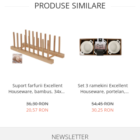
PRODUSE SIMILARE
Oale si cratite
Tavi copt
Tigai
Vesela si tacamuri
Boluri
Farfurii
Scurgatoare vase
Seturi de tacamuri
Suporturi pentru tacamuri
Cani
Set 3 ramekini Excellent
Suport farfurii Excellent
Cesti
Houseware, portelan,
Houseware, bambus, 34x12
13x10x4 cm, 130 ml, rotund
cm, maro
Pahare
54,45 RON
36,30 RON
Scrumiere
30,25 RON
20,57 RON
Seturi vesela
Suporturi farfurii
Suporturi pahare, cesti, cani
NEWSLETTER
Untiere