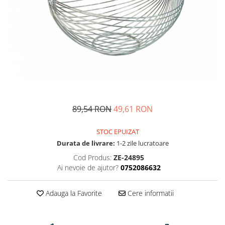
Fructiere si cosuri
Rafturi
Ceasuri decorative
Rucsacuri
Naproane si capace acoperire
Suporturi
Covorase intrare
alimente
Suporturi si rame fotografii
Oliviere si solnite
Odorizante
Platouri servire
Odorizante auto
Suporturi oale
Odorizante camera
Tavi servire
Seturi desen
Seturi servire tapas
Sosiere
89,54 RON
49,61 RON
Suport servetele
Depozitare alimente
STOC EPUIZAT
Durata de livrare:
1-2 zile lucratoare
Caserole
Cod Produs:
ZE-24895
Cutii Alimentare
Ai nevoie de ajutor?
0752086632
Cutii pentru paine
Recipiente si borcane
Adauga la Favorite
Cere informatii
Organizatoare frigider
Recipiente condimente