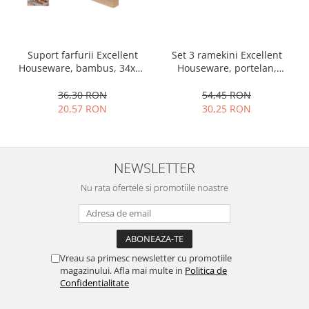
Ustensile cofetarie si patiserie
Ramekin
Set 3 ramekini Excellent
Tavi si forme prajituri
Suport farfurii Excellent
Houseware, portelan,
Houseware, bambus, 34x12
Aparate prajituri
13x10x4 cm, 130 ml, rotund
cm, maro
Facalete
54,45 RON
36,30 RON
30,25 RON
Forme briose
20,57 RON
Lumanari tort
Ornare, insiropare si decorare
prajituri
NEWSLETTER
Portionatoare si feliatoare
Nu rata ofertele si promotiile noastre
Posuri si duiuri
Raclete patiserie
Suporturi prajituri
Tavi detasabile
Vreau sa primesc newsletter cu promotiile
Tavi si forme fursecuri
magazinului. Afla mai multe in
Politica de
Confidentialitate
Ustensile antiaderente
Ustensile de masura