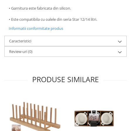
Oale si cratite
• Garnitura este fabricata din silicon.
Tavi copt
• Este compatibila cu oalele din seria Star 12/14 litri.
Tigai
Informatii conformitate produs
Vesela si tacamuri
Boluri
Caracteristici
Farfurii
Review-uri
(0)
Scurgatoare vase
Seturi de tacamuri
Suporturi pentru tacamuri
Cani
PRODUSE SIMILARE
Cesti
Pahare
Scrumiere
Seturi vesela
Suporturi farfurii
Suporturi pahare, cesti, cani
Untiere