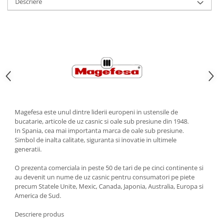
Descriere
Strecuratori
Tocatoare de bucatarie
Adaptor plita
Aprinzatoare aragaz
Arzatoare
Cantare de bucatarie
Dispesere detergent
Mixere
Magefesa este unul dintre liderii europeni in ustensile de
Odorizant frigider
bucatarie, articole de uz casnic si oale sub presiune din 1948.
Pensule bucatarie
In Spania, cea mai importanta marca de oale sub presiune.
Prosoape bucatarie
Simbol de inalta calitate, siguranta si inovatie in ultimele
generatii.
Seturi cutite
Ustensile de masurat
O prezenta comerciala in peste 50 de tari de pe cinci continente si
Ustensile fragezire carne
au devenit un nume de uz casnic pentru consumatori pe piete
precum Statele Unite, Mexic, Canada, Japonia, Australia, Europa si
Ustensile gatire la aburi
America de Sud.
Vase pentru gatit
Descriere produs
Capace pentru vase