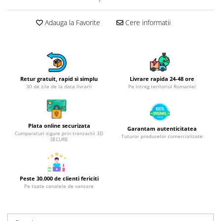
Obiecte mobilier
Accesorii mobilier
Adauga la Favorite
Cere informatii
Dulapuri
Etajere
Rafturi
Ustensile pentru gatit
Retur gratuit, rapid si simplu
Livrare rapida 24-48 ore
Ascutitori cutite
30 de zile de la data livrarii
Pe intreg teritoriul Romaniei
Cutite
Decojitoare fructe si legume
Foarfece alimentare
Plata online securizata
Garantam autenticitatea
Mojare
Cumparaturi sigure prin tranzactii 3D
Tuturor produselor comercializate
SECURE
Perii si bureti
Polonice, clesti, spatule, linguri
Prese, tocatoare si feliatoare
Peste 30.000 de clienti fericiti
alimente
Pe toate canalele de vanzare
Razatori
Seturi ustensile bucatarie
Site