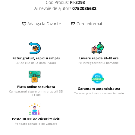
Obiecte mobilier
Cod Produs:
FI-3293
Ai nevoie de ajutor?
0752086632
Accesorii mobilier
Dulapuri
Adauga la Favorite
Cere informatii
Etajere
Rafturi
Ustensile pentru gatit
Ascutitori cutite
Cutite
Retur gratuit, rapid si simplu
Livrare rapida 24-48 ore
30 de zile de la data livrarii
Pe intreg teritoriul Romaniei
Decojitoare fructe si legume
Foarfece alimentare
Mojare
Plata online securizata
Garantam autenticitatea
Perii si bureti
Cumparaturi sigure prin tranzactii 3D
Tuturor produselor comercializate
SECURE
Polonice, clesti, spatule, linguri
Prese, tocatoare si feliatoare
alimente
Razatori
Peste 30.000 de clienti fericiti
Pe toate canalele de vanzare
Seturi ustensile bucatarie
Site