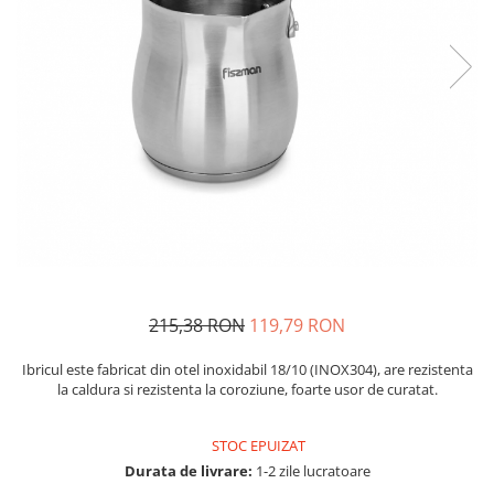
Fructiere si cosuri
Rafturi
Ceasuri decorative
Rucsacuri
Naproane si capace acoperire
Suporturi
Covorase intrare
alimente
Suporturi si rame fotografii
Oliviere si solnite
Odorizante
Platouri servire
Odorizante auto
Suporturi oale
Odorizante camera
Tavi servire
Seturi desen
Seturi servire tapas
Sosiere
Suport servetele
Depozitare alimente
Caserole
215,38 RON
119,79 RON
Cutii Alimentare
Ibricul este fabricat din otel inoxidabil 18/10 (INOX304), are rezistenta
Cutii pentru paine
la caldura si rezistenta la coroziune, foarte usor de curatat.
Recipiente si borcane
Organizatoare frigider
STOC EPUIZAT
Recipiente condimente
Durata de livrare:
1-2 zile lucratoare