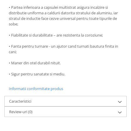
Ustensile cofetarie si patiserie
• Partea inferioara a capsulei multistrat asigura incalzire si
distributie uniforma a caldurii datorita stratului de aluminiu, iar
Ramekin
stratul de inductie face cezve universal pentru toate tipurile de
Tavi si forme prajituri
sobe;
Aparate prajituri
• Fiabilitate si durabilitate – are rezistenta la coroziune;
Facalete
Forme briose
• Fanta pentru turnare - un ajutor cand turnati bautura finita in
cani;
Lumanari tort
Ornare, insiropare si decorare
• Maner din otel durabil nituit.
prajituri
• Sigur pentru sanatate si mediu.
Portionatoare si feliatoare
Posuri si duiuri
Informatii conformitate produs
Raclete patiserie
Suporturi prajituri
Caracteristici
Tavi detasabile
Review-uri
(0)
Tavi si forme fursecuri
Ustensile antiaderente
Ustensile de masura