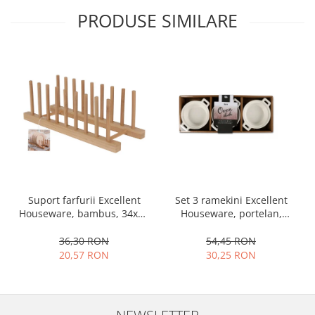
PRODUSE SIMILARE
Set 3 ramekini Excellent
Suport farfurii Excellent
Houseware, portelan,
Houseware, bambus, 34x12
13x10x4 cm, 130 ml, rotund
cm, maro
54,45 RON
36,30 RON
30,25 RON
20,57 RON