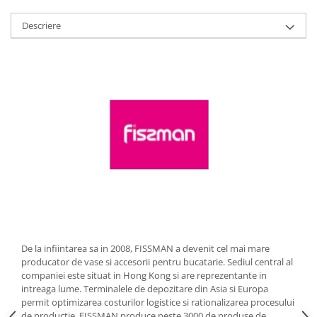
Strecuratori
Descriere
Tocatoare de bucatarie
Adaptor plita
Aprinzatoare aragaz
Arzatoare
Cantare de bucatarie
Dispesere detergent
Mixere
Odorizant frigider
Pensule bucatarie
Prosoape bucatarie
Seturi cutite
Ustensile de masurat
De la infiintarea sa in 2008, FISSMAN a devenit cel mai mare
Ustensile fragezire carne
producator de vase si accesorii pentru bucatarie. Sediul central al
Ustensile gatire la aburi
companiei este situat in Hong Kong si are reprezentante in
intreaga lume. Terminalele de depozitare din Asia si Europa
Vase pentru gatit
permit optimizarea costurilor logistice si rationalizarea procesului
Capace pentru vase
de productie. FISSMAN produce peste 3000 de produse de