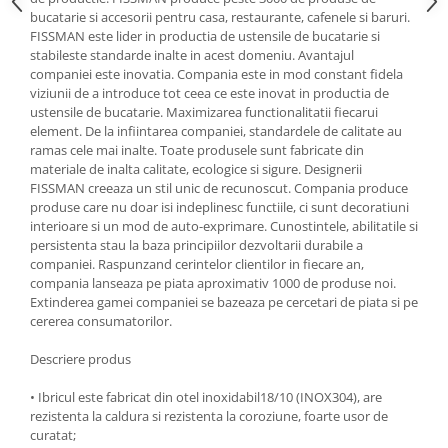
bucatarie si accesorii pentru casa, restaurante, cafenele si baruri.
Oale si cratite
FISSMAN este lider in productia de ustensile de bucatarie si
Tavi copt
stabileste standarde inalte in acest domeniu. Avantajul
companiei este inovatia. Compania este in mod constant fidela
Tigai
viziunii de a introduce tot ceea ce este inovat in productia de
Vesela si tacamuri
ustensile de bucatarie. Maximizarea functionalitatii fiecarui
element. De la infiintarea companiei, standardele de calitate au
Boluri
ramas cele mai inalte. Toate produsele sunt fabricate din
Farfurii
materiale de inalta calitate, ecologice si sigure. Designerii
Scurgatoare vase
FISSMAN creeaza un stil unic de recunoscut. Compania produce
produse care nu doar isi indeplinesc functiile, ci sunt decoratiuni
Seturi de tacamuri
interioare si un mod de auto-exprimare. Cunostintele, abilitatile si
Suporturi pentru tacamuri
persistenta stau la baza principiilor dezvoltarii durabile a
Cani
companiei. Raspunzand cerintelor clientilor in fiecare an,
compania lanseaza pe piata aproximativ 1000 de produse noi.
Cesti
Extinderea gamei companiei se bazeaza pe cercetari de piata si pe
Pahare
cererea consumatorilor.
Scrumiere
Descriere produs
Seturi vesela
Suporturi farfurii
• Ibricul este fabricat din otel inoxidabil18/10 (INOX304), are
rezistenta la caldura si rezistenta la coroziune, foarte usor de
Suporturi pahare, cesti, cani
curatat;
Untiere