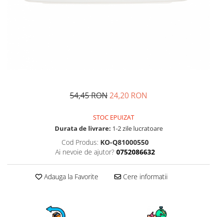
Fructiere si cosuri
Rafturi
Ceasuri decorative
Rucsacuri
Naproane si capace acoperire
Suporturi
Covorase intrare
alimente
Suporturi si rame fotografii
Oliviere si solnite
Odorizante
Platouri servire
Odorizante auto
Suporturi oale
Odorizante camera
Tavi servire
Seturi desen
Seturi servire tapas
54,45 RON
24,20 RON
Sosiere
Suport servetele
STOC EPUIZAT
Depozitare alimente
Durata de livrare:
1-2 zile lucratoare
Caserole
Cod Produs:
KO-Q81000550
Ai nevoie de ajutor?
0752086632
Cutii Alimentare
Cutii pentru paine
Adauga la Favorite
Cere informatii
Recipiente si borcane
Organizatoare frigider
Recipiente condimente