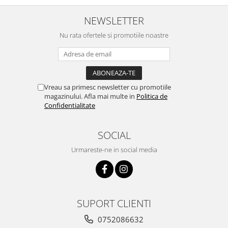
Ustensile cofetarie si patiserie
NEWSLETTER
Ramekin
Nu rata ofertele si promotiile noastre
Tavi si forme prajituri
Aparate prajituri
Facalete
Forme briose
Vreau sa primesc newsletter cu promotiile
Lumanari tort
magazinului. Afla mai multe in
Politica de
Confidentialitate
Ornare, insiropare si decorare
prajituri
Portionatoare si feliatoare
SOCIAL
Posuri si duiuri
Urmareste-ne in social media
Raclete patiserie
Suporturi prajituri
Tavi detasabile
Tavi si forme fursecuri
SUPORT CLIENTI
Ustensile antiaderente
0752086632
Ustensile de masura