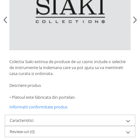
Strecuratori
Tocatoare de bucatarie
Adaptor plita
Aprinzatoare aragaz
Arzatoare
Cantare de bucatarie
Dispesere detergent
Colectia Siaki extinsa de produse de uz casnic include o selectie
Mixere
de instrumente la indemana care va pot ajuta sa va mentineti
Odorizant frigider
casa curata si ordonata.
Pensule bucatarie
Descriere produs
Prosoape bucatarie
Seturi cutite
• Platoul este fabricata din portelan.
Ustensile de masurat
Informatii conformitate produs
Ustensile fragezire carne
Caracteristici
Ustensile gatire la aburi
Vase pentru gatit
Review-uri
(0)
Capace pentru vase