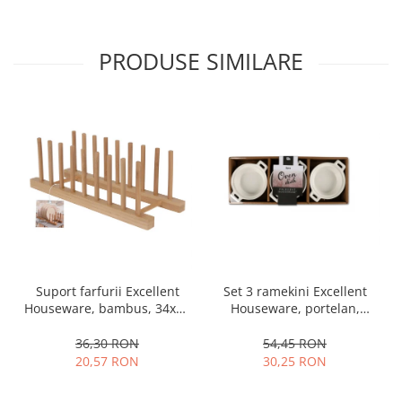
Oale si cratite
Tavi copt
PRODUSE SIMILARE
Tigai
Vesela si tacamuri
Boluri
Farfurii
Scurgatoare vase
Seturi de tacamuri
Suporturi pentru tacamuri
Cani
Cesti
Pahare
Set 3 ramekini Excellent
Suport farfurii Excellent
Scrumiere
Houseware, portelan,
Houseware, bambus, 34x12
13x10x4 cm, 130 ml, rotund
cm, maro
Seturi vesela
54,45 RON
36,30 RON
Suporturi farfurii
30,25 RON
20,57 RON
Suporturi pahare, cesti, cani
Untiere