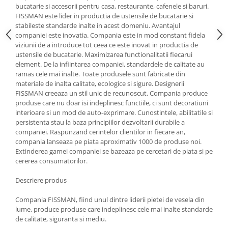
bucatarie si accesorii pentru casa, restaurante, cafenele si baruri.
Oale si cratite
FISSMAN este lider in productia de ustensile de bucatarie si
Tavi copt
stabileste standarde inalte in acest domeniu. Avantajul
companiei este inovatia. Compania este in mod constant fidela
Tigai
viziunii de a introduce tot ceea ce este inovat in productia de
Vesela si tacamuri
ustensile de bucatarie. Maximizarea functionalitatii fiecarui
element. De la infiintarea companiei, standardele de calitate au
Boluri
ramas cele mai inalte. Toate produsele sunt fabricate din
Farfurii
materiale de inalta calitate, ecologice si sigure. Designerii
FISSMAN creeaza un stil unic de recunoscut. Compania produce
Scurgatoare vase
produse care nu doar isi indeplinesc functiile, ci sunt decoratiuni
Seturi de tacamuri
interioare si un mod de auto-exprimare. Cunostintele, abilitatile si
Suporturi pentru tacamuri
persistenta stau la baza principiilor dezvoltarii durabile a
companiei. Raspunzand cerintelor clientilor in fiecare an,
Cani
compania lanseaza pe piata aproximativ 1000 de produse noi.
Cesti
Extinderea gamei companiei se bazeaza pe cercetari de piata si pe
Pahare
cererea consumatorilor.
Scrumiere
Descriere produs
Seturi vesela
Compania FISSMAN, fiind unul dintre liderii pietei de vesela din
Suporturi farfurii
lume, produce produse care indeplinesc cele mai inalte standarde
Suporturi pahare, cesti, cani
de calitate, siguranta si mediu.
Untiere