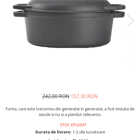
Fructiere si cosuri
Rafturi
Ceasuri decorative
Rucsacuri
Naproane si capace acoperire
Suporturi
Covorase intrare
alimente
Suporturi si rame fotografii
Oliviere si solnite
Odorizante
Platouri servire
Odorizante auto
Suporturi oale
Odorizante camera
Tavi servire
Seturi desen
Seturi servire tapas
Sosiere
Suport servetele
Depozitare alimente
Caserole
242,00 RON
157,30 RON
Cutii Alimentare
Cutii pentru paine
Fonta, care este transmisa din generatie in generatie, a fost testata de
secole si nu si-a pierdut relevanta.
Recipiente si borcane
Organizatoare frigider
STOC EPUIZAT
Recipiente condimente
Durata de livrare:
1-2 zile lucratoare