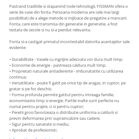
Pastrand traditiile si stapanind noile tehnologii, FISSMAN ofera o
Ustensile cofetarie si patiserie
serie de vase din fonta. Persoana moderna are cele mai largi
Ramekin
posibilitati de a alege metode si mijloace de pregatire a mancarii.
Fonta, care este transmisa din generatie in generatie, a fost
Tavi si forme prajituri
testata de secole si nu si-a pierdut relevanta.
Aparate prajituri
Facalete
Fonta si-a castigat primatul incontestabil datorita avantajelor sale
evidente:
Forme briose
Lumanari tort
• Durabilitate - Vasele cu ingrijire adecvata vor dura mult timp;
Ornare, insiropare si decorare
• Economie de energie - pastreaza caldura mult timp;
• Proprietati naturale antiaderente - imbunatatite cu utilizarea
prajituri
continua;
Portionatoare si feliatoare
• Versatilitate - poate fi gatit pe orice tip de aragaz, in cuptor, pe
Posuri si duiuri
gratar si pe foc deschis;
• Forma profunda permite gatitul pentru intreaga familie,
Raclete patiserie
economiseste timp si energie. Partile inalte sunt perfecte nu
Suporturi prajituri
numai pentru prajire, ci si pentru cuptor;
Tavi detasabile
• Peretii grosi favorizeaza o distributie uniforma a caldurii si
previn deformarea prin supraincalzire sau cadere;
Tavi si forme fursecuri
• Sigur pentru sanatate si mediu;
Ustensile antiaderente
• Aprobat de profesionisti.
Ustensile de masura