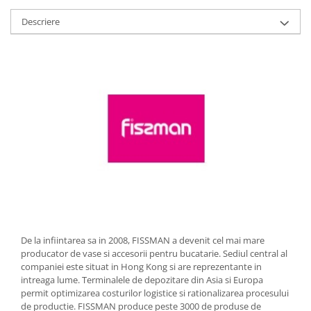
Strecuratori
Descriere
Tocatoare de bucatarie
Adaptor plita
Aprinzatoare aragaz
Arzatoare
Cantare de bucatarie
Dispesere detergent
Mixere
Odorizant frigider
Pensule bucatarie
Prosoape bucatarie
Seturi cutite
Ustensile de masurat
De la infiintarea sa in 2008, FISSMAN a devenit cel mai mare
Ustensile fragezire carne
producator de vase si accesorii pentru bucatarie. Sediul central al
companiei este situat in Hong Kong si are reprezentante in
Ustensile gatire la aburi
intreaga lume. Terminalele de depozitare din Asia si Europa
Vase pentru gatit
permit optimizarea costurilor logistice si rationalizarea procesului
de productie. FISSMAN produce peste 3000 de produse de
Capace pentru vase