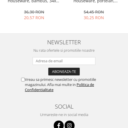
Houseware, portelan,
Houseware, bambus, 34x12
13x10x4 cm, 130 ml, rotund
cm, maro
54,45 RON
36,30 RON
30,25 RON
20,57 RON
NEWSLETTER
Nu rata ofertele si promotiile noastre
Vreau sa primesc newsletter cu promotiile
magazinului. Afla mai multe in
Politica de
Confidentialitate
SOCIAL
Urmareste-ne in social media