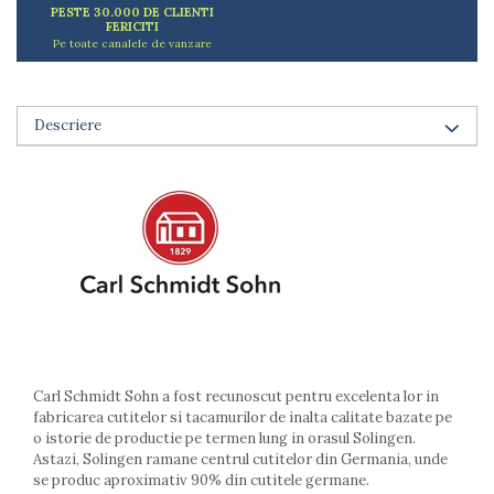
PESTE 30.000 DE CLIENTI
Arzatoare
FERICITI
Cantare de bucatarie
Pe toate canalele de vanzare
Dispesere detergent
Mixere
Odorizant frigider
Descriere
Pensule bucatarie
Prosoape bucatarie
Seturi cutite
Ustensile de masurat
Ustensile fragezire carne
Ustensile gatire la aburi
Vase pentru gatit
Capace pentru vase
Oale si cratite
Tavi copt
Carl Schmidt Sohn a fost recunoscut pentru excelenta lor in
fabricarea cutitelor si tacamurilor de inalta calitate bazate pe
Tigai
o istorie de productie pe termen lung in orasul Solingen.
Vesela si tacamuri
Astazi, Solingen ramane centrul cutitelor din Germania, unde
se produc aproximativ 90% din cutitele germane.
Boluri