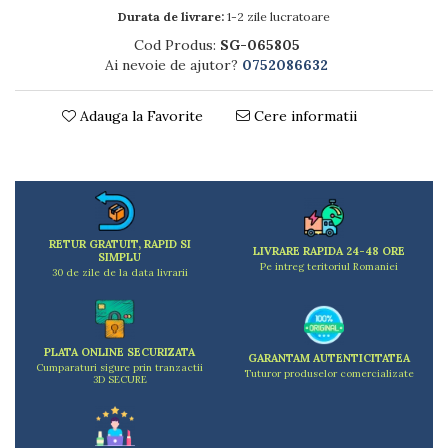
Dulapuri
Durata de livrare:
1-2 zile lucratoare
Etajere
Cod Produs:
SG-065805
Rafturi
Ai nevoie de ajutor?
0752086632
Ustensile pentru gatit
Ascutitori cutite
Adauga la Favorite
Cere informatii
Cutite
Decojitoare fructe si legume
Foarfece alimentare
Mojare
Perii si bureti
RETUR GRATUIT, RAPID SI
Polonice, clesti, spatule, linguri
LIVRARE RAPIDA 24-48 ORE
SIMPLU
Pe intreg teritoriul Romaniei
Prese, tocatoare si feliatoare alimente
30 de zile de la data livrarii
Razatori
Seturi ustensile bucatarie
Site
PLATA ONLINE SECURIZATA
GARANTAM AUTENTICITATEA
Strecuratori
Cumparaturi sigure prin tranzactii
Tuturor produselor comercializate
3D SECURE
Tocatoare de bucatarie
Adaptor plita
Aprinzatoare aragaz