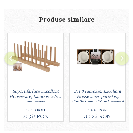
Lumanari tort
Ornare, insiropare si decorare
prajituri
Produse similare
Portionatoare si feliatoare
Posuri si duiuri
Raclete patiserie
Suporturi prajituri
Tavi detasabile
Tavi si forme fursecuri
Ustensile antiaderente
Ustensile de masura
Set 3 ramekini Excellent
Suport farfurii Excellent
Houseware, portelan,
Houseware, bambus, 34x12
13x10x4 cm, 130 ml, rotund
cm, maro
54,45 RON
36,30 RON
30,25 RON
20,57 RON