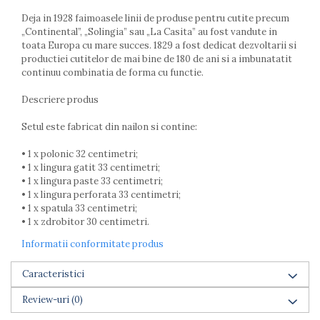
Farfurii
Deja in 1928 faimoasele linii de produse pentru cutite precum
Scurgatoare vase
„Continental”, „Solingia” sau „La Casita” au fost vandute in
Seturi de tacamuri
toata Europa cu mare succes. 1829 a fost dedicat dezvoltarii si
productiei cutitelor de mai bine de 180 de ani si a imbunatatit
Suporturi pentru tacamuri
continuu combinatia de forma cu functie.
Cani
Cesti
Descriere produs
Pahare
Setul este fabricat din nailon si contine:
Scrumiere
Seturi vesela
• 1 x polonic 32 centimetri;
Suporturi farfurii
• 1 x lingura gatit 33 centimetri;
Suporturi pahare, cesti, cani
• 1 x lingura paste 33 centimetri;
• 1 x lingura perforata 33 centimetri;
Untiere
• 1 x spatula 33 centimetri;
Ustensile cofetarie si patiserie
• 1 x zdrobitor 30 centimetri.
Ramekin
Informatii conformitate produs
Tavi si forme prajituri
Aparate prajituri
Caracteristici
Facalete
Review-uri
(0)
Forme briose