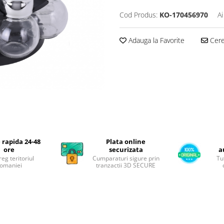
Cod Produs:
KO-170456970
Ai
Adauga la Favorite
Cere 
 rapida 24-48
Plata online
ore
securizata
a
reg teritoriul
Cumparaturi sigure prin
Tu
omaniei
tranzactii 3D SECURE