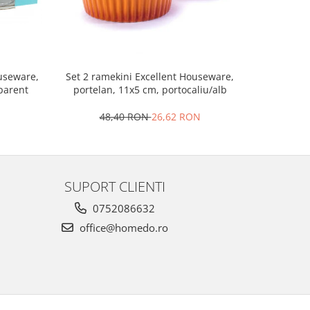
Set 2 ramekini Excellent Houseware,
Platou bra
ouseware,
portelan, 11x5 cm, portocaliu/alb
le
sparent
48,40 RON
26,62 RON
4
SUPORT CLIENTI
0752086632
office@homedo.ro