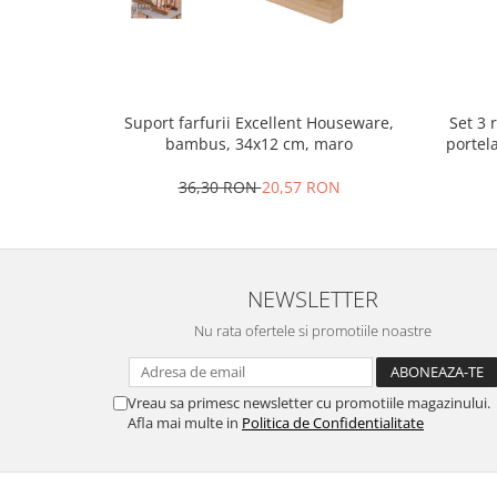
Oale si cratite
Tavi copt
Tigai
Vesela si tacamuri
Set 3 
Suport farfurii Excellent Houseware,
portel
bambus, 34x12 cm, maro
Boluri
Farfurii
36,30 RON
20,57 RON
Scurgatoare vase
Seturi de tacamuri
Suporturi pentru tacamuri
Cani
NEWSLETTER
Cesti
Nu rata ofertele si promotiile noastre
Pahare
Scrumiere
Vreau sa primesc newsletter cu promotiile magazinului.
Seturi vesela
Afla mai multe in
Politica de Confidentialitate
Suporturi farfurii
Suporturi pahare, cesti, cani
Untiere