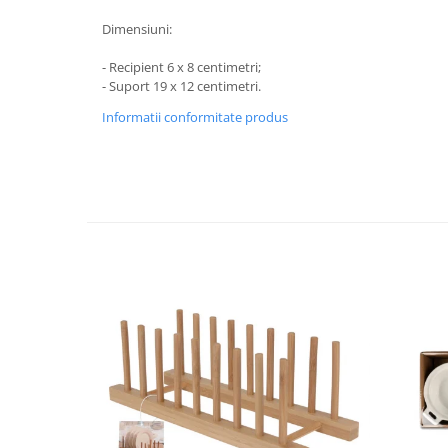
Strecuratori
Dimensiuni:
Tocatoare de bucatarie
- Recipient 6 x 8 centimetri;
Adaptor plita
- Suport 19 x 12 centimetri.
Aprinzatoare aragaz
Informatii conformitate produs
Arzatoare
Cantare de bucatarie
Dispesere detergent
Mixere
Odorizant frigider
Pensule bucatarie
Prosoape bucatarie
Seturi cutite
Ustensile de masurat
Ustensile fragezire carne
Ustensile gatire la aburi
Vase pentru gatit
Capace pentru vase