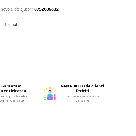
 nevoie de ajutor?
0752086632
informatii
Garantam
Peste 30.000 de clienti
utenticitatea
fericiti
turor produselor
Pe toate canalele de
comercializate
vanzare