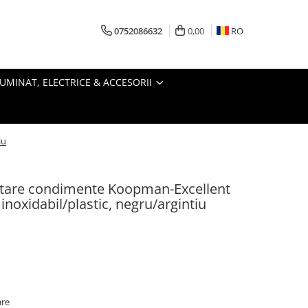
0752086632
0,00
RO
LUMINAT, ELECTRICE & ACCESORII
iu
zitare condimente Koopman-Excellent
inoxidabil/plastic, negru/argintiu
are