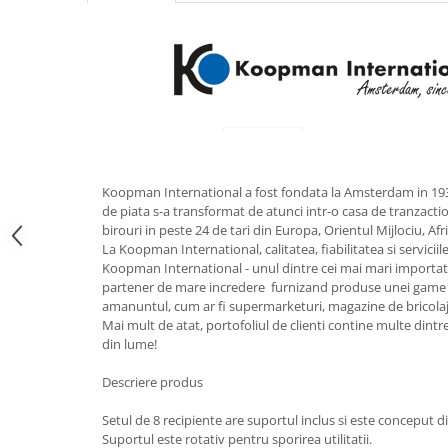
Obiecte mobilier
Accesorii mobilier
Dulapuri
Etajere
Rafturi
Ustensile pentru gatit
Ascutitori cutite
Cutite
Koopman International a fost fondata la Amsterdam in 193
de piata s-a transformat de atunci intr-o casa de tranzact
Decojitoare fructe si legume
birouri in peste 24 de tari din Europa, Orientul Mijlociu, Af
Foarfece alimentare
La Koopman International, calitatea, fiabilitatea si servici
Koopman International - unul dintre cei mai mari importat
Mojare
partener de mare incredere furnizand produse unei game l
Perii si bureti
amanuntul, cum ar fi supermarketuri, magazine de bricolaj
Polonice, clesti, spatule, linguri
Mai mult de atat, portofoliul de clienti contine multe dintr
din lume!
Prese, tocatoare si feliatoare
alimente
Descriere produs
Razatori
Seturi ustensile bucatarie
Setul de 8 recipiente are suportul inclus si este conceput din 
Suportul este rotativ pentru sporirea utilitatii.
Site