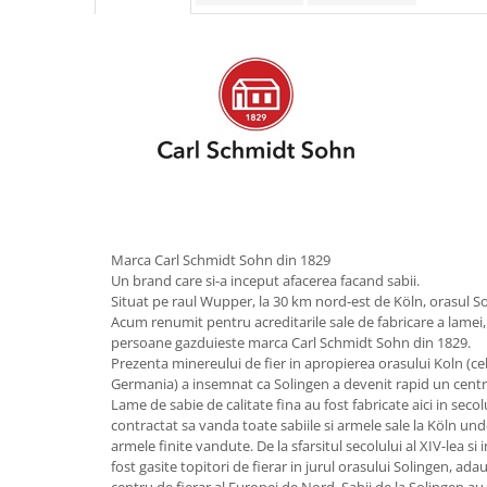
Obiecte mobilier
Accesorii mobilier
Dulapuri
Etajere
Rafturi
Ustensile pentru gatit
Ascutitori cutite
Cutite
Decojitoare fructe si legume
Marca Carl Schmidt Sohn din 1829
Foarfece alimentare
Un brand care si-a inceput afacerea facand sabii.
Mojare
Situat pe raul Wupper, la 30 km nord-est de Köln, orasul So
Perii si bureti
Acum renumit pentru acreditarile sale de fabricare a lamei,
persoane gazduieste marca Carl Schmidt Sohn din 1829.
Polonice, clesti, spatule, linguri
Prezenta minereului de fier in apropierea orasului Koln (c
Prese, tocatoare si feliatoare
Germania) a insemnat ca Solingen a devenit rapid un centr
alimente
Lame de sabie de calitate fina au fost fabricate aici in secolu
contractat sa vanda toate sabiile si armele sale la Köln un
Razatori
armele finite vandute. De la sfarsitul secolului al XIV-lea si
Seturi ustensile bucatarie
fost gasite topitori de fierar in jurul orasului Solingen, ad
Site