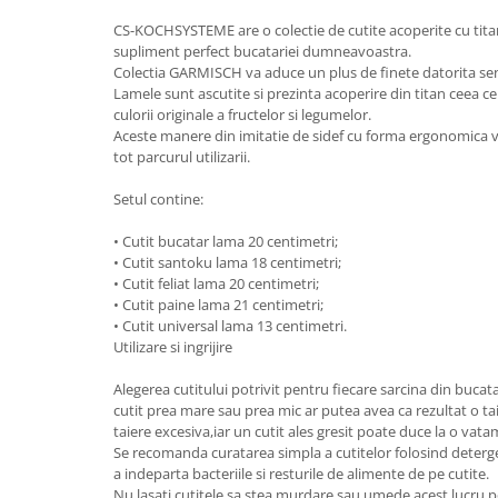
Oale si cratite
CS-KOCHSYSTEME are o colectie de cutite acoperite cu tita
supliment perfect bucatariei dumneavoastra.
Tavi copt
Colectia GARMISCH va aduce un plus de finete datorita senz
Tigai
Lamele sunt ascutite si prezinta acoperire din titan ceea ce 
Vesela si tacamuri
culorii originale a fructelor si legumelor.
Aceste manere din imitatie de sidef cu forma ergonomica v
Boluri
tot parcurul utilizarii.
Farfurii
Setul contine:
Scurgatoare vase
Seturi de tacamuri
• Cutit bucatar lama 20 centimetri;
Suporturi pentru tacamuri
• Cutit santoku lama 18 centimetri;
• Cutit feliat lama 20 centimetri;
Cani
• Cutit paine lama 21 centimetri;
Cesti
• Cutit universal lama 13 centimetri.
Utilizare si ingrijire
Pahare
Scrumiere
Alegerea cutitului potrivit pentru fiecare sarcina din buca
Seturi vesela
cutit prea mare sau prea mic ar putea avea ca rezultat o ta
taiere excesiva,iar un cutit ales gresit poate duce la o vata
Suporturi farfurii
Se recomanda curatarea simpla a cutitelor folosind deterg
Suporturi pahare, cesti, cani
a indeparta bacteriile si resturile de alimente de pe cutite.
Untiere
Nu lasati cutitele sa stea murdare sau umede,acest lucru p