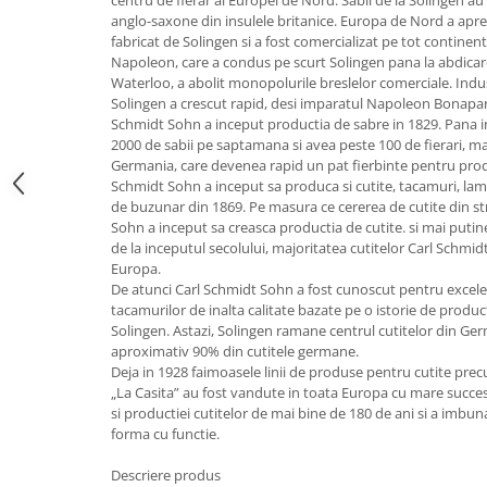
centru de fierar al Europei de Nord. Sabii de la Solingen au
anglo-saxone din insulele britanice. Europa de Nord a apr
Strecuratori
fabricat de Solingen si a fost comercializat pe tot contine
Tocatoare de bucatarie
Napoleon, care a condus pe scurt Solingen pana la abdicare
Adaptor plita
Waterloo, a abolit monopolurile breslelor comerciale. Indust
Solingen a crescut rapid, desi imparatul Napoleon Bonaparte
Aprinzatoare aragaz
Schmidt Sohn a inceput productia de sabre in 1829. Pana i
Arzatoare
2000 de sabii pe saptamana si avea peste 100 de fierari, ma
Germania, care devenea rapid un pat fierbinte pentru produ
Cantare de bucatarie
Schmidt Sohn a inceput sa produca si cutite, tacamuri, lame 
Dispesere detergent
de buzunar din 1869. Pe masura ce cererea de cutite din st
Mixere
Sohn a inceput sa creasca productia de cutite. si mai putine
de la inceputul secolului, majoritatea cutitelor Carl Schmi
Odorizant frigider
Europa.
Pensule bucatarie
De atunci Carl Schmidt Sohn a fost cunoscut pentru excelent
Prosoape bucatarie
tacamurilor de inalta calitate bazate pe o istorie de produ
Solingen. Astazi, Solingen ramane centrul cutitelor din G
Seturi cutite
aproximativ 90% din cutitele germane.
Ustensile de masurat
Deja in 1928 faimoasele linii de produse pentru cutite prec
„La Casita” au fost vandute in toata Europa cu mare succes.
Ustensile fragezire carne
si productiei cutitelor de mai bine de 180 de ani si a imbu
Ustensile gatire la aburi
forma cu functie.
Vase pentru gatit
Descriere produs
Capace pentru vase