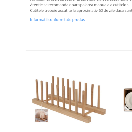
Atentie se recomanda doar spalarea manuala a cutitelor.
Ustensile cofetarie si patiserie
Cutitele trebuie ascutite la aproximativ 60 de zile daca sunt
Ramekin
Informatii conformitate produs
Tavi si forme prajituri
Aparate prajituri
Facalete
Forme briose
Lumanari tort
Ornare, insiropare si decorare
prajituri
Portionatoare si feliatoare
Posuri si duiuri
Raclete patiserie
Suporturi prajituri
Tavi detasabile
Tavi si forme fursecuri
Ustensile antiaderente
Ustensile de masura