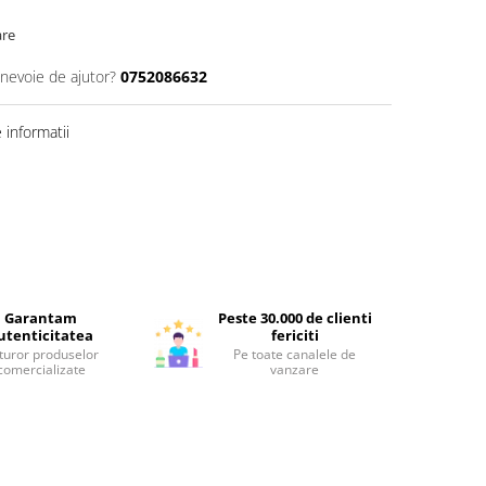
are
 nevoie de ajutor?
0752086632
informatii
Garantam
Peste 30.000 de clienti
utenticitatea
fericiti
turor produselor
Pe toate canalele de
comercializate
vanzare