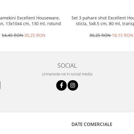
ramekini Excellent Houseware,
Set 3 pahare shot Excellent H
an, 13x10x4 cm, 130 ml, rotund
sticla, 5x8.5 cm, 80 ml, tran
54,45 RON
30,25 RON
30,25 RON
18,15 RON
SOCIAL
Urmareste-ne in social media
DATE COMERCIALE