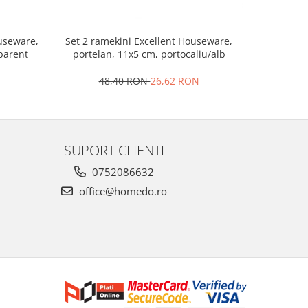
Set 2 ramekini Excellent Houseware,
Platou bra
ouseware,
portelan, 11x5 cm, portocaliu/alb
le
sparent
48,40 RON
26,62 RON
4
SUPORT CLIENTI
0752086632
office@homedo.ro