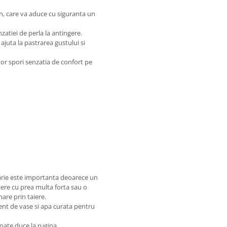
n, care va aduce cu siguranta un
atiei de perla la antingere.
ajuta la pastrarea gustului si
or spori senzatia de confort pe
tarie este importanta deoarece un
iere cu prea multa forta sau o
mare prin taiere.
ent de vase si apa curata pentru
oate duce la rugina.