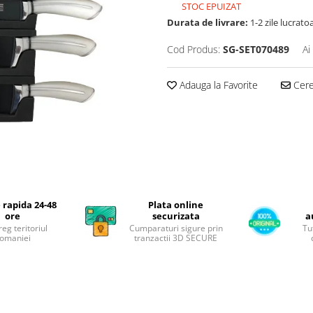
STOC EPUIZAT
Durata de livrare:
1-2 zile lucrato
Cod Produs:
SG-SET070489
Ai
Adauga la Favorite
Cere 
 rapida 24-48
Plata online
ore
securizata
a
reg teritoriul
Cumparaturi sigure prin
Tu
omaniei
tranzactii 3D SECURE