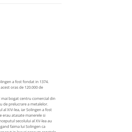
lingen a fost fondat in 1374.
 acest oras de 120.000 de
el mai bogat centru comercial din
u de prelucrare a metalelor.
l al XIV-lea, iar Solingen a fost
de erau atasate manerele si
 inceputul secolului al XV-lea au
augand faima lui Solingen ca