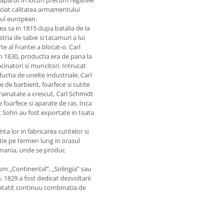
 aparut in locuri precum regatele
eciat calitatea armamentului
ntul european.
a sa in 1815 dupa batalia de la
ria de sabie si tacamuri a lui
 al Frantei a blocat-o. Carl
n 1830, productia era de pana la
cinatori si muncitori. Intrucat
ctia de unelte industriale, Carl
de barbierit, foarfece si cutite
rainatate a crescut, Carl Schmidt
 foarfece si aparate de ras. Inca
dt Sohn au fost exportate in toata
a lor in fabricarea cutitelor si
ctie pe termen lung in orasul
ermania, unde se produc
um „Continental”, „Solingia” sau
 1829 a fost dedicat dezvoltarii
natatit continuu combinatia de