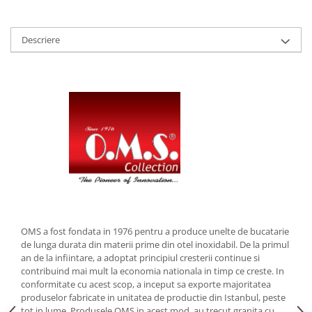
Strecuratori
Tocatoare de bucatarie
Descriere
Adaptor plita
Aprinzatoare aragaz
Arzatoare
Cantare de bucatarie
Dispesere detergent
Mixere
Odorizant frigider
Pensule bucatarie
Prosoape bucatarie
Seturi cutite
OMS a fost fondata in 1976 pentru a produce unelte de bucatarie
Ustensile de masurat
de lunga durata din materii prime din otel inoxidabil. De la primul
Ustensile fragezire carne
an de la infiintare, a adoptat principiul cresterii continue si
Ustensile gatire la aburi
contribuind mai mult la economia nationala in timp ce creste. In
conformitate cu acest scop, a inceput sa exporte majoritatea
Vase pentru gatit
produselor fabricate in unitatea de productie din Istanbul, peste
Capace pentru vase
tot in lume. Produsele OMS in acest mod, au trecut granita cu