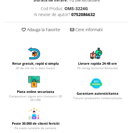
Obiecte mobilier
Cod Produs:
OMS-3224G
Accesorii mobilier
Ai nevoie de ajutor?
0752086632
Dulapuri
Etajere
Adauga la Favorite
Cere informatii
Rafturi
Ustensile pentru gatit
Ascutitori cutite
Cutite
Retur gratuit, rapid si simplu
Livrare rapida 24-48 ore
Decojitoare fructe si legume
30 de zile de la data livrarii
Pe intreg teritoriul Romaniei
Foarfece alimentare
Mojare
Perii si bureti
Plata online securizata
Garantam autenticitatea
Polonice, clesti, spatule, linguri
Cumparaturi sigure prin tranzactii 3D
Tuturor produselor comercializate
SECURE
Prese, tocatoare si feliatoare
alimente
Razatori
Peste 30.000 de clienti fericiti
Seturi ustensile bucatarie
Pe toate canalele de vanzare
Site