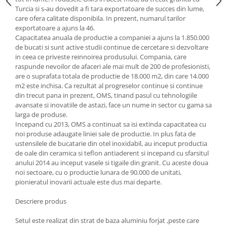
Turcia si s-au dovedit a fi tara exportatoare de succes din lume,
Oale si cratite
care ofera calitate disponibila. In prezent, numarul tarilor
Tavi copt
exportatoare a ajuns la 46.
Capacitatea anuala de productie a companiei a ajuns la 1.850.000
Tigai
de bucati si sunt active studii continue de cercetare si dezvoltare
Vesela si tacamuri
in ceea ce priveste reinnoirea produsului. Compania, care
raspunde nevoilor de afaceri ale mai mult de 200 de profesionisti,
Boluri
are o suprafata totala de productie de 18.000 m2, din care 14.000
Farfurii
m2 este inchisa. Ca rezultat al progreselor continue si continue
Scurgatoare vase
din trecut pana in prezent, OMS, tinand pasul cu tehnologiile
avansate si inovatiile de astazi, face un nume in sector cu gama sa
Seturi de tacamuri
larga de produse.
Suporturi pentru tacamuri
Incepand cu 2013, OMS a continuat sa isi extinda capacitatea cu
Cani
noi produse adaugate liniei sale de productie. In plus fata de
ustensilele de bucatarie din otel inoxidabil, au inceput productia
Cesti
de oale din ceramica si teflon antiaderent si incepand cu sfarsitul
Pahare
anului 2014 au inceput vasele si tigaile din granit. Cu aceste doua
noi sectoare, cu o productie lunara de 90.000 de unitati,
Scrumiere
pionieratul inovarii actuale este dus mai departe.
Seturi vesela
Suporturi farfurii
Descriere produs
Suporturi pahare, cesti, cani
Setul este realizat din strat de baza aluminiu forjat ,peste care
Untiere