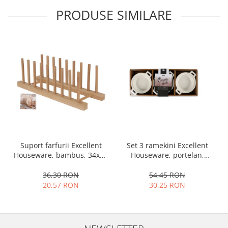
PRODUSE SIMILARE
Set 3 ramekini Excellent
Suport farfurii Excellent
Houseware, portelan,
Houseware, bambus, 34x12
13x10x4 cm, 130 ml, rotund
cm, maro
54,45 RON
36,30 RON
30,25 RON
20,57 RON