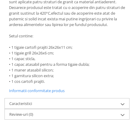
sunt aplicate patru straturi de granit ca material antiaderent.
Ustensile cofetarie si patiserie
Deoarece produsul este tratat cu o acoperire din patru straturi de
granit sustinut la 420°C,efectul sau de acoperire este atat de
Ramekin
puternic si solid incat exista mai putine ingrijorari cu privire la
Tavi si forme prajituri
arderea alimentelor sau lipirea lor pe fundul produsului.
Aparate prajituri
Setul contine:
Facalete
Forme briose
• 1 tigaie cartofi prajiti 26x26x11 cm;
• 1 tigaie grill 26x26x6 cm;
Lumanari tort
• 1 capac sticla,
Ornare, insiropare si decorare
• 1 capac atasabil pentru a forma tigaie dubla;
prajituri
• 1 maner atasabil silicon;
• 1 garnitura silicon extra;
Portionatoare si feliatoare
• 1 cos cartofi prajiti.
Posuri si duiuri
Informatii conformitate produs
Raclete patiserie
Suporturi prajituri
Caracteristici
Tavi detasabile
Review-uri
(0)
Tavi si forme fursecuri
Ustensile antiaderente
Ustensile de masura