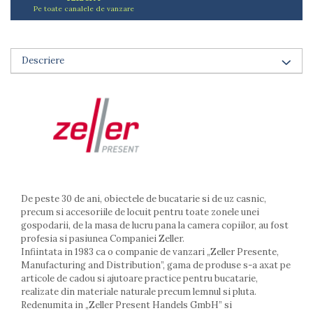
Pe toate canalele de vanzare
Arzatoare
Cantare de bucatarie
Dispesere detergent
Descriere
Mixere
Odorizant frigider
Pensule bucatarie
Prosoape bucatarie
Seturi cutite
Ustensile de masurat
Ustensile fragezire carne
Ustensile gatire la aburi
Vase pentru gatit
De peste 30 de ani, obiectele de bucatarie si de uz casnic,
precum si accesoriile de locuit pentru toate zonele unei
Capace pentru vase
gospodarii, de la masa de lucru pana la camera copiilor, au fost
Oale si cratite
profesia si pasiunea Companiei Zeller.
Tavi copt
Infiintata in 1983 ca o companie de vanzari „Zeller Presente,
Manufacturing and Distribution”, gama de produse s-a axat pe
Tigai
articole de cadou si ajutoare practice pentru bucatarie,
Vesela si tacamuri
realizate din materiale naturale precum lemnul si pluta.
Redenumita in „Zeller Present Handels GmbH” si
Boluri