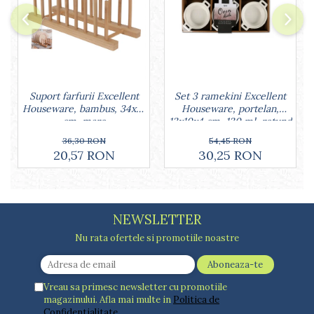
Lumanari tort
Ornare, insiropare si decorare
prajituri
Portionatoare si feliatoare
Posuri si duiuri
Raclete patiserie
Set 3 ramekini Excellent
Suport farfurii Excellent
Suporturi prajituri
Houseware, portelan,
Houseware, bambus, 34x12
Tavi detasabile
13x10x4 cm, 130 ml, rotund
cm, maro
Tavi si forme fursecuri
54,45 RON
36,30 RON
Ustensile antiaderente
30,25 RON
20,57 RON
Ustensile de masura
NEWSLETTER
Nu rata ofertele si promotiile noastre
Vreau sa primesc newsletter cu promotiile
magazinului. Afla mai multe in
Politica de
Confidentialitate