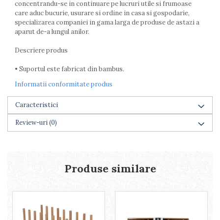
concentrandu-se in continuare pe lucruri utile si frumoase
Farfurii
care aduc bucurie, usurare si ordine in casa si gospodarie,
Scurgatoare vase
specializarea companiei in gama larga de produse de astazi a
Seturi de tacamuri
aparut de-a lungul anilor.
Suporturi pentru tacamuri
Descriere produs
Cani
Cesti
• Suportul este fabricat din bambus.
Pahare
Informatii conformitate produs
Scrumiere
Seturi vesela
Caracteristici
Suporturi farfurii
Review-uri
(0)
Suporturi pahare, cesti, cani
Untiere
Ustensile cofetarie si patiserie
Ramekin
Produse similare
Tavi si forme prajituri
Aparate prajituri
Facalete
Forme briose