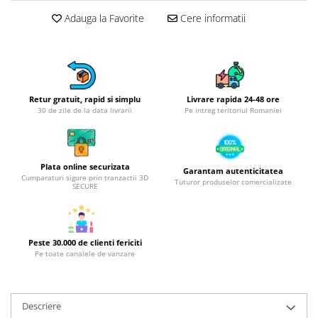
Obiecte mobilier
Adauga la Favorite
Cere informatii
Accesorii mobilier
Dulapuri
Etajere
Rafturi
Ustensile pentru gatit
Retur gratuit, rapid si simplu
Livrare rapida 24-48 ore
30 de zile de la data livrarii
Pe intreg teritoriul Romaniei
Ascutitori cutite
Cutite
Decojitoare fructe si legume
Plata online securizata
Garantam autenticitatea
Foarfece alimentare
Cumparaturi sigure prin tranzactii 3D
Tuturor produselor comercializate
SECURE
Mojare
Perii si bureti
Polonice, clesti, spatule, linguri
Peste 30.000 de clienti fericiti
Prese, tocatoare si feliatoare
Pe toate canalele de vanzare
alimente
Razatori
Seturi ustensile bucatarie
Descriere
Site