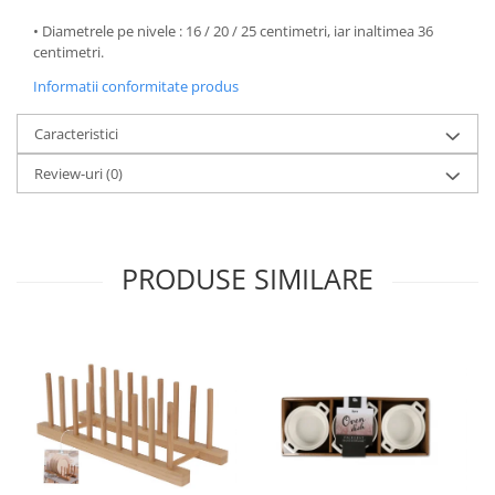
Oale si cratite
• Diametrele pe nivele : 16 / 20 / 25 centimetri, iar inaltimea 36
centimetri.
Tavi copt
Tigai
Informatii conformitate produs
Vesela si tacamuri
Caracteristici
Boluri
Review-uri
(0)
Farfurii
Scurgatoare vase
Seturi de tacamuri
Suporturi pentru tacamuri
PRODUSE SIMILARE
Cani
Cesti
Pahare
Scrumiere
Seturi vesela
Suporturi farfurii
Suporturi pahare, cesti, cani
Untiere