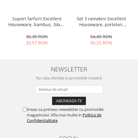
Ustensile cofetarie si patiserie
Ramekin
Set 3 ramekini Excellent
Suport farfurii Excellent
Houseware, portelan,
Houseware, bambus, 34x12
Tavi si forme prajituri
13x10x4 cm, 130 ml, rotund
cm, maro
Aparate prajituri
54,45 RON
36,30 RON
Facalete
30,25 RON
20,57 RON
Forme briose
Lumanari tort
Ornare, insiropare si decorare
NEWSLETTER
prajituri
Nu rata ofertele si promotiile noastre
Portionatoare si feliatoare
Posuri si duiuri
Raclete patiserie
Suporturi prajituri
Vreau sa primesc newsletter cu promotiile
Tavi detasabile
magazinului. Afla mai multe in
Politica de
Tavi si forme fursecuri
Confidentialitate
Ustensile antiaderente
Ustensile de masura