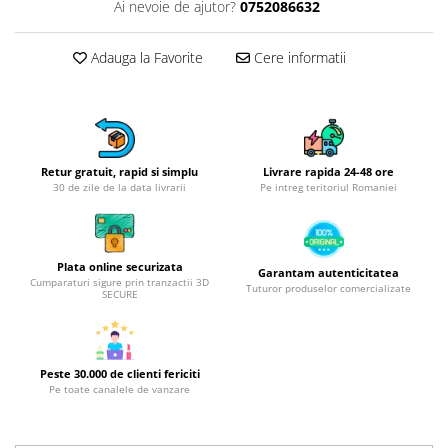
Obiecte mobilier
Ai nevoie de ajutor?
0752086632
Accesorii mobilier
Dulapuri
Adauga la Favorite
Cere informatii
Etajere
Rafturi
Ustensile pentru gatit
Ascutitori cutite
Retur gratuit, rapid si simplu
Livrare rapida 24-48 ore
30 de zile de la data livrarii
Pe intreg teritoriul Romaniei
Cutite
Decojitoare fructe si legume
Foarfece alimentare
Plata online securizata
Mojare
Garantam autenticitatea
Cumparaturi sigure prin tranzactii 3D
Tuturor produselor comercializate
Perii si bureti
SECURE
Polonice, clesti, spatule, linguri
Prese, tocatoare si feliatoare
alimente
Peste 30.000 de clienti fericiti
Pe toate canalele de vanzare
Razatori
Seturi ustensile bucatarie
Site