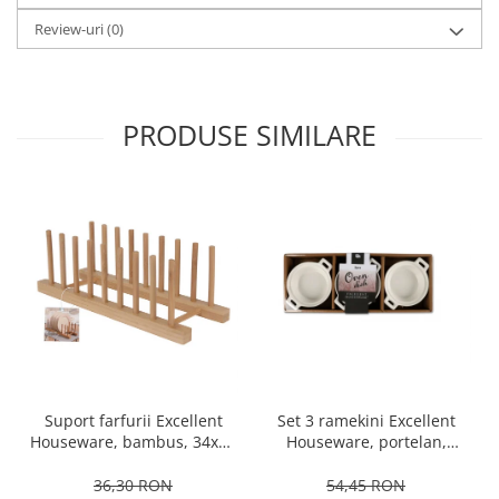
Ustensile cofetarie si patiserie
Review-uri
(0)
Ramekin
Tavi si forme prajituri
Aparate prajituri
PRODUSE SIMILARE
Facalete
Forme briose
Lumanari tort
Ornare, insiropare si decorare
prajituri
Portionatoare si feliatoare
Posuri si duiuri
Raclete patiserie
Suporturi prajituri
Tavi detasabile
Set 3 ramekini Excellent
Suport farfurii Excellent
Tavi si forme fursecuri
Houseware, portelan,
Houseware, bambus, 34x12
Ustensile antiaderente
13x10x4 cm, 130 ml, rotund
cm, maro
54,45 RON
36,30 RON
Ustensile de masura