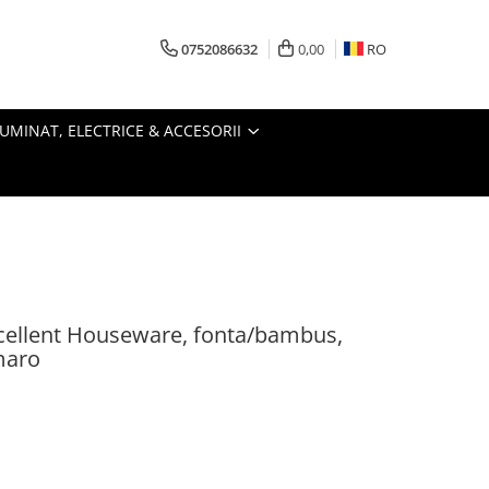
0752086632
0,00
RO
LUMINAT, ELECTRICE & ACCESORII
Excellent Houseware, fonta/bambus,
maro