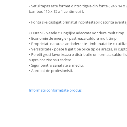
• Setul tapas este format dintro tigaie din fonta ( 24 x 14 x 2
Strecuratori
bambus ( 15 x 15 x 1 centimetri ).
Tocatoare de bucatarie
Adaptor plita
• Fonta si-a castigat primatul incontestabil datorita avanta
Aprinzatoare aragaz
• Durabil - Vasele cu ingrijire adecvata vor dura mult timp.
Arzatoare
• Economie de energie - pastreaza caldura mult timp.
Cantare de bucatarie
• Proprietati naturale antiaderente - imbunatatite cu utiliz
• Versatilitate - poate fi gatit pe orice tip de aragaz, in cupt
Dispesere detergent
• Peretii grosi favorizeaza o distributie uniforma a caldurii
Mixere
supraincalzire sau cadere.
• Sigur pentru sanatate si mediu.
Odorizant frigider
• Aprobat de profesionisti.
Pensule bucatarie
Prosoape bucatarie
Seturi cutite
Informatii conformitate produs
Ustensile de masurat
Ustensile fragezire carne
Ustensile gatire la aburi
Vase pentru gatit
Capace pentru vase