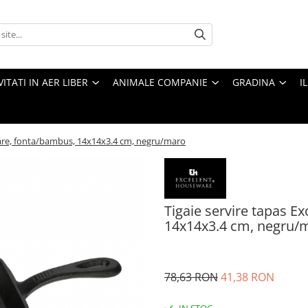
VITATI IN AER LIBER
ANIMALE COMPANIE
GRADINA
I
ware, fonta/bambus, 14x14x3.4 cm, negru/maro
Tigaie servire tapas 
14x14x3.4 cm, negru/
78,63 RON
41,38 RON
IN STOC