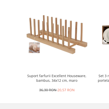
Oale si cratite
Tavi copt
Tigai
Vesela si tacamuri
Boluri
Farfurii
Scurgatoare vase
Seturi de tacamuri
Suporturi pentru tacamuri
Cani
Cesti
Set 3 
Suport farfurii Excellent Houseware,
Pahare
portel
bambus, 34x12 cm, maro
Scrumiere
Seturi vesela
36,30 RON
20,57 RON
Suporturi farfurii
Suporturi pahare, cesti, cani
Untiere