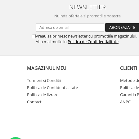
NEWSLETTER
Ustensile cofetarie si patiserie
Nu rata ofertele si promotiile noastre
Ramekin
Tavi si forme prajituri
Aparate prajituri
Vreau sa primesc newsletter cu promotiile magazinului.
Facalete
Afla mai multe in
Politica de Confidentialitate
Forme briose
Lumanari tort
Ornare, insiropare si decorare
MAGAZINUL MEU
CLIENTI
prajituri
Portionatoare si feliatoare
Termeni si Conditii
Metode de
Posuri si duiuri
Politica de Confidentialitate
Politica d
Politica de livrare
Garantia 
Raclete patiserie
Contact
ANPC
Suporturi prajituri
Tavi detasabile
Tavi si forme fursecuri
Ustensile antiaderente
Ustensile de masura