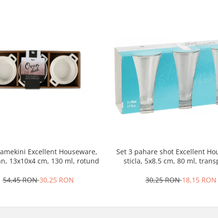
ramekini Excellent Houseware,
Set 3 pahare shot Excellent H
an, 13x10x4 cm, 130 ml, rotund
sticla, 5x8.5 cm, 80 ml, tran
54,45 RON
30,25 RON
30,25 RON
18,15 RON