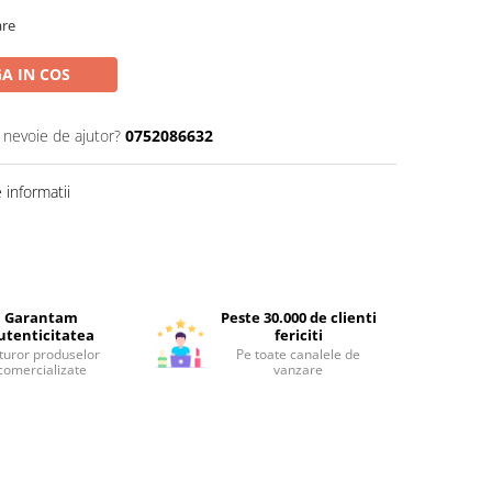
are
A IN COS
i nevoie de ajutor?
0752086632
informatii
Garantam
Peste 30.000 de clienti
utenticitatea
fericiti
turor produselor
Pe toate canalele de
comercializate
vanzare