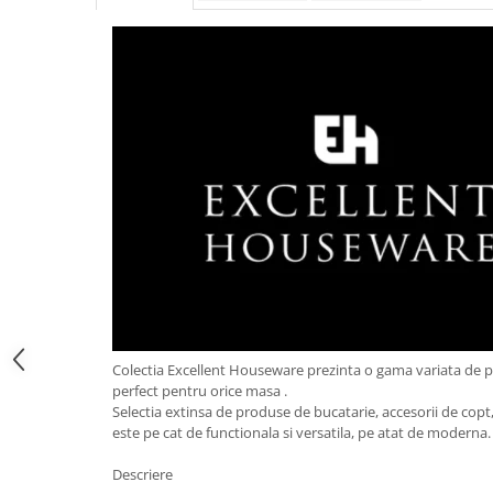
Obiecte mobilier
Accesorii mobilier
Dulapuri
Etajere
Rafturi
Ustensile pentru gatit
Ascutitori cutite
Cutite
Decojitoare fructe si legume
Foarfece alimentare
Mojare
Perii si bureti
Polonice, clesti, spatule, linguri
Colectia Excellent Houseware prezinta o gama variata de 
Prese, tocatoare si feliatoare
perfect pentru orice masa .
alimente
Selectia extinsa de produse de bucatarie, accesorii de copt, 
este pe cat de functionala si versatila, pe atat de moderna
Razatori
Seturi ustensile bucatarie
Descriere
Site