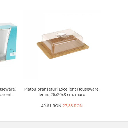
Set 2 ra
ouseware,
Platou branzeturi Excellent Houseware,
portela
sparent
lemn, 26x20x8 cm, maro
4
49,61 RON
27,83 RON