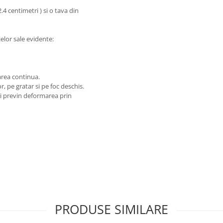
.4 centimetri ) si o tava din
jelor sale evidente:
area continua.
or, pe gratar si pe foc deschis.
 si previn deformarea prin
PRODUSE SIMILARE