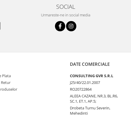
SOCIAL
Urmareste-ne in social media
DATE COMERCIALE
 Plata
CONSULTING GVR S.R.L
e Retur
J25/40/22.01.2007
Produselor
RO20722864
ALEEA CAZANE, NR.3, BL.R6,
SC.1, ET.1, AP.5;
Drobeta Turnu Severin,
Mehedinti