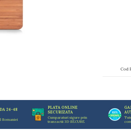
Cod 
PLATA ONLINE
GA
DA 24-48
SECURIZATA
AU
Cumparaturi sigure prin
Tut
ul Romaniei
tranzactii 3D SECURE
com