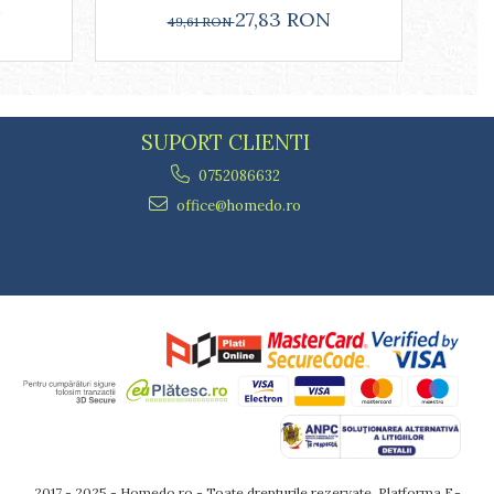
N
27,83 RON
49,61 RON
SUPORT CLIENTI
0752086632
office@homedo.ro
2017 - 2025 - Homedo.ro - Toate drepturile rezervate.
Platforma E-