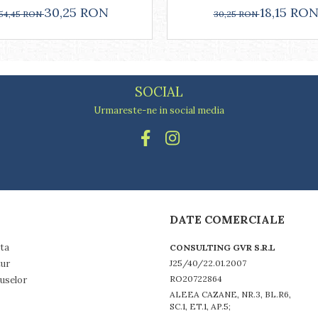
18,15 RO
30,25 RON
30,25 RON
54,45 RON
SOCIAL
Urmareste-ne in social media
DATE COMERCIALE
ta
CONSULTING GVR S.R.L
tur
J25/40/22.01.2007
RO20722864
uselor
ALEEA CAZANE, NR.3, BL.R6,
SC.1, ET.1, AP.5;