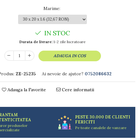
Marime
:
IN STOC
Durata de livrare:
1-2 zile lucratoare
ADAUGA IN COS
Produs:
ZE-25235
Ai nevoie de ajutor?
0752086632
Adauga la Favorite
Cere informatii
RANTAM
PESTE 30.000 DE CLIENTI
TENTICITATEA
FERICITI
uror produselor
Pe toate canalele de vanzare
ercializate