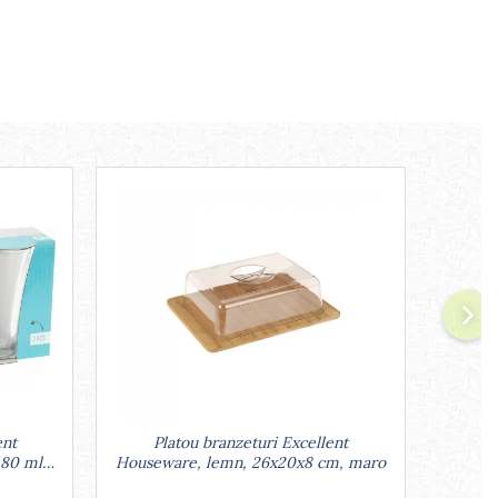
ent
Platou branzeturi Excellent
Set 2 
 80 ml,
Houseware, lemn, 26x20x8 cm, maro
port