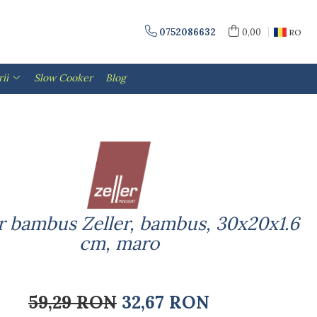
0752086632
0,00
RO
ii
Slow Cooker
Blog
r bambus Zeller, bambus, 30x20x1.6
cm, maro
59,29 RON
32,67 RON