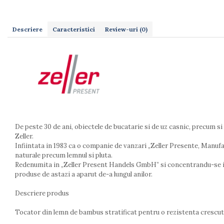
Dulapuri
Etajere
Rafturi
Descriere
Caracteristici
Review-uri
(0)
Ustensile pentru gatit
Ascutitori cutite
Cutite
Decojitoare fructe si legume
Foarfece alimentare
Mojare
Perii si bureti
Polonice, clesti, spatule, linguri
De peste 30 de ani, obiectele de bucatarie si de uz casnic, precum si
Prese, tocatoare si feliatoare alimente
Zeller.
Infiintata in 1983 ca o companie de vanzari „Zeller Presente, Manufa
Razatori
naturale precum lemnul si pluta.
Seturi ustensile bucatarie
Redenumita in „Zeller Present Handels GmbH” si concentrandu-se in c
Site
produse de astazi a aparut de-a lungul anilor.
Strecuratori
Descriere produs
Tocatoare de bucatarie
Adaptor plita
Tocator din lemn de bambus stratificat pentru o rezistenta crescuta 
Aprinzatoare aragaz