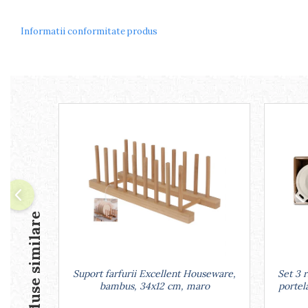
Arzatoare
Cantare de bucatarie
Informatii conformitate produs
Dispesere detergent
Mixere
Odorizant frigider
Pensule bucatarie
Prosoape bucatarie
Seturi cutite
Ustensile de masurat
Ustensile fragezire carne
Ustensile gatire la aburi
Vase pentru gatit
Capace pentru vase
Produse similare
Oale si cratite
Tavi copt
Tigai
Suport farfurii Excellent Houseware,
Set 3 
Vesela si tacamuri
bambus, 34x12 cm, maro
portel
Boluri