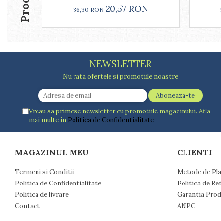
Farfurii
20,57 RON
36,30 RON
Scurgatoare vase
Seturi de tacamuri
Suporturi pentru tacamuri
Cani
NEWSLETTER
Cesti
Nu rata ofertele si promotiile noastre
Pahare
Scrumiere
Seturi vesela
Vreau sa primesc newsletter cu promotiile magazinului. Afla
Suporturi farfurii
mai multe in
Politica de Confidentialitate
Suporturi pahare, cesti, cani
Untiere
Ustensile cofetarie si patiserie
MAGAZINUL MEU
CLIENTI
Ramekin
Termeni si Conditii
Metode de Pla
Tavi si forme prajituri
Politica de Confidentialitate
Politica de Re
Aparate prajituri
Politica de livrare
Garantia Prod
Facalete
Contact
ANPC
Forme briose