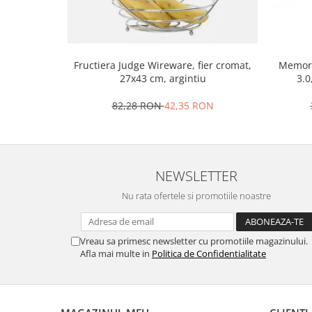
Strecuratori
Tocatoare de bucatarie
Adaptor plita
Fructiera Judge Wireware, fier cromat,
Memori
Aprinzatoare aragaz
27x43 cm, argintiu
3.0
Arzatoare
82,28 RON
42,35 RON
Cantare de bucatarie
Dispesere detergent
Mixere
Odorizant frigider
NEWSLETTER
Pensule bucatarie
Nu rata ofertele si promotiile noastre
Prosoape bucatarie
Seturi cutite
Ustensile de masurat
Vreau sa primesc newsletter cu promotiile magazinului.
Ustensile fragezire carne
Afla mai multe in
Politica de Confidentialitate
Ustensile gatire la aburi
Vase pentru gatit
Capace pentru vase