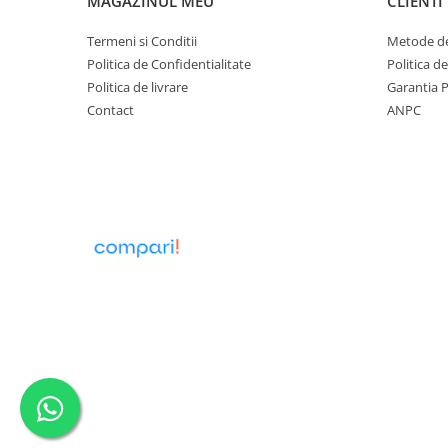
MAGAZINUL MEU
CLIENTI
Oale si cratite
Termeni si Conditii
Metode de
Tavi copt
Politica de Confidentialitate
Politica d
Tigai
Politica de livrare
Garantia 
Vesela si tacamuri
Contact
ANPC
Boluri
Farfurii
Scurgatoare vase
Seturi de tacamuri
Suporturi pentru tacamuri
Cani
Cesti
Pahare
Scrumiere
Seturi vesela
Suporturi farfurii
Suporturi pahare, cesti, cani
Untiere