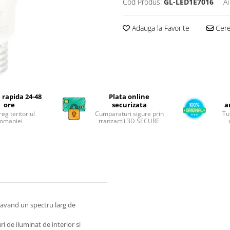
Cod Produs:
GL-LED1E7016
Ai
Adauga la Favorite
Cere 
 rapida 24-48
Plata online
ore
securizata
a
reg teritoriul
Cumparaturi sigure prin
Tu
omaniei
tranzactii 3D SECURE
, avand un spectru larg de
i de iluminat de interior si