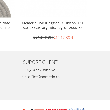
de date
Memorie USB Kingston DT Kyson, USB
Set 3 foar
C, 1.0 m,
3.0, 256GB, argintiu/negru , 200MB/s
inoxi
364,21 RON
214,17 RON
3
SUPORT CLIENTI
0752086632
office@homedo.ro