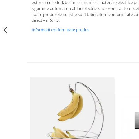
Obiecte mobilier
exterior cu leduri, becuri economice, materiale electrice pen
sigurante automate, cabluri electrice, accesorii, lanterne, et
Accesorii mobilier
Toate produsele noastre sunt fabricate in conformitate cu 
Dulapuri
directiva RoHS.
Etajere
Informatii conformitate produs
Rafturi
Ustensile pentru gatit
Ascutitori cutite
Cutite
Decojitoare fructe si legume
Foarfece alimentare
Mojare
Perii si bureti
Polonice, clesti, spatule, linguri
Prese, tocatoare si feliatoare
alimente
Razatori
Seturi ustensile bucatarie
Site