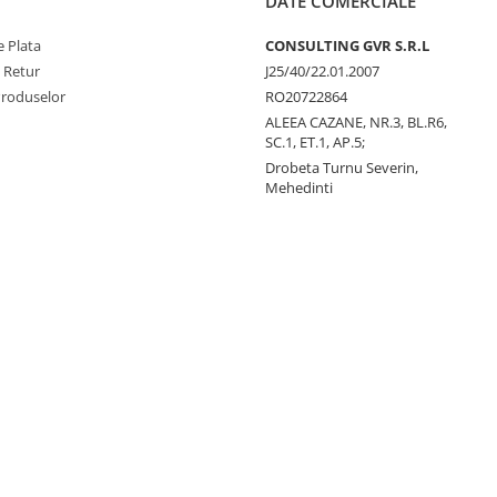
DATE COMERCIALE
 Plata
CONSULTING GVR S.R.L
e Retur
J25/40/22.01.2007
Produselor
RO20722864
ALEEA CAZANE, NR.3, BL.R6,
SC.1, ET.1, AP.5;
Drobeta Turnu Severin,
Mehedinti