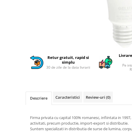
Fructiere si cosuri
Rafturi
Ceasuri decorative
Rucsacuri
Naproane si capace acoperire
Suporturi
Covorase intrare
alimente
Suporturi si rame fotografii
Oliviere si solnite
Odorizante
Platouri servire
Odorizante auto
Suporturi oale
Odorizante camera
Tavi servire
Seturi desen
Seturi servire tapas
Livrare
Retur gratuit, rapid si
Sosiere
simplu
Pe int
30 de zile de la data livrarii
Suport servetele
R
Depozitare alimente
Caserole
Cutii Alimentare
Caracteristici
Review-uri
(0)
Descriere
Cutii pentru paine
Recipiente si borcane
Organizatoare frigider
Firma privata cu capital 100% romanesc, infiintata in 1997
activitati, precum productie, import-export si distributie.
Recipiente condimente
Suntem specializati in distributia de surse de lumina, corpur