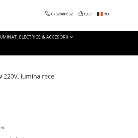
0752086632
0,00
RO
LUMINAT, ELECTRICE & ACCESORII
 220V, lumina rece
are