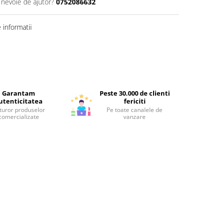
 nevoie de ajutor?
0752086632
informatii
Garantam
Peste 30.000 de clienti
utenticitatea
fericiti
turor produselor
Pe toate canalele de
comercializate
vanzare