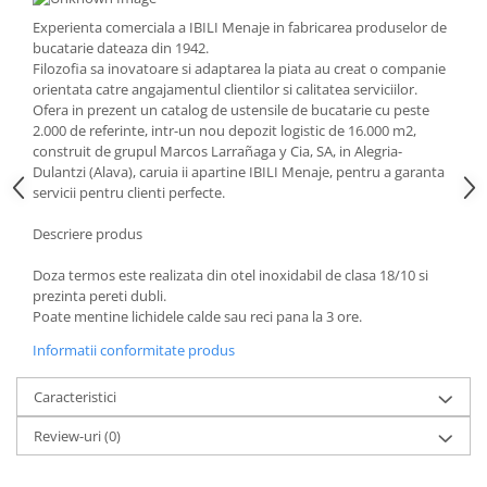
Strecuratori
Experienta comerciala a IBILI Menaje in fabricarea produselor de
bucatarie dateaza din 1942.
Tocatoare de bucatarie
Filozofia sa inovatoare si adaptarea la piata au creat o companie
Adaptor plita
orientata catre angajamentul clientilor si calitatea serviciilor.
Ofera in prezent un catalog de ustensile de bucatarie cu peste
Aprinzatoare aragaz
2.000 de referinte, intr-un nou depozit logistic de 16.000 m2,
Arzatoare
construit de grupul Marcos Larrañaga y Cia, SA, in Alegria-
Cantare de bucatarie
Dulantzi (Alava), caruia ii apartine IBILI Menaje, pentru a garanta
servicii pentru clienti perfecte.
Dispesere detergent
Mixere
Descriere produs
Odorizant frigider
Doza termos este realizata din otel inoxidabil de clasa 18/10 si
Pensule bucatarie
prezinta pereti dubli.
Prosoape bucatarie
Poate mentine lichidele calde sau reci pana la 3 ore.
Seturi cutite
Informatii conformitate produs
Ustensile de masurat
Ustensile fragezire carne
Caracteristici
Ustensile gatire la aburi
Review-uri
(0)
Vase pentru gatit
Capace pentru vase