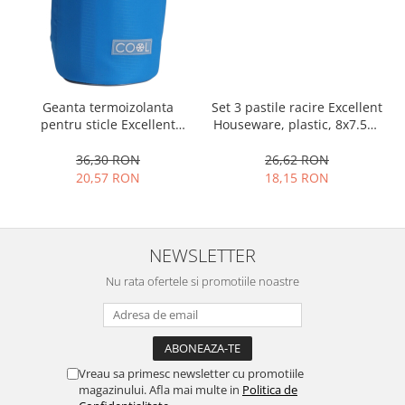
Ustensile cofetarie si patiserie
Ramekin
Tavi si forme prajituri
Aparate prajituri
Geanta termoizolanta
Set 3 pastile racire Excellent
Facalete
pentru sticle Excellent
Houseware, plastic, 8x7.5x1
Houseware, poliester, 12x32
cm, multicolor
Forme briose
cm, 1.5 l, albastru
36,30 RON
26,62 RON
Lumanari tort
20,57 RON
18,15 RON
Ornare, insiropare si decorare
prajituri
Portionatoare si feliatoare
NEWSLETTER
Posuri si duiuri
Raclete patiserie
Nu rata ofertele si promotiile noastre
Suporturi prajituri
Tavi detasabile
Tavi si forme fursecuri
Ustensile antiaderente
Vreau sa primesc newsletter cu promotiile
magazinului. Afla mai multe in
Politica de
Ustensile de masura