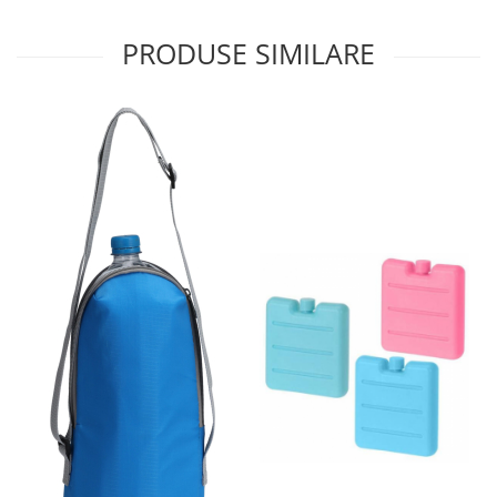
Oale si cratite
PRODUSE SIMILARE
Tavi copt
Tigai
Vesela si tacamuri
Boluri
Farfurii
Scurgatoare vase
Seturi de tacamuri
Suporturi pentru tacamuri
Cani
Cesti
Pahare
Scrumiere
Seturi vesela
Suporturi farfurii
Suporturi pahare, cesti, cani
Untiere