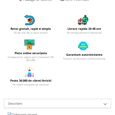
Obiecte mobilier
Accesorii mobilier
Dulapuri
Etajere
Rafturi
Retur gratuit, rapid si simplu
Livrare rapida 24-48 ore
30 de zile de la data livrarii
Pe intreg teritoriul Romaniei
Ustensile pentru gatit
Ascutitori cutite
Cutite
Plata online securizata
Garantam autenticitatea
Decojitoare fructe si legume
Cumparaturi sigure prin tranzactii 3D
Tuturor produselor comercializate
SECURE
Foarfece alimentare
Mojare
Perii si bureti
Peste 30.000 de clienti fericiti
Polonice, clesti, spatule, linguri
Pe toate canalele de vanzare
Prese, tocatoare si feliatoare
alimente
Razatori
Descriere
Seturi ustensile bucatarie
Site