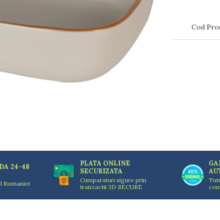
Cod Pro
PLATA ONLINE
GA
DA 24-48
SECURIZATA
AU
Cumparaturi sigure prin
Tut
ul Romaniei
tranzactii 3D SECURE
com