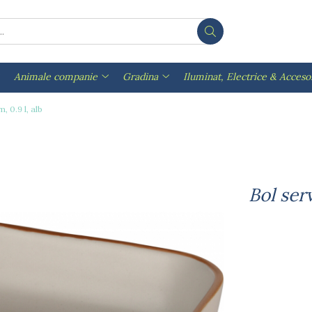
Animale companie
Gradina
Iluminat, Electrice & Accesor
 0.9 l, alb
Bol ser