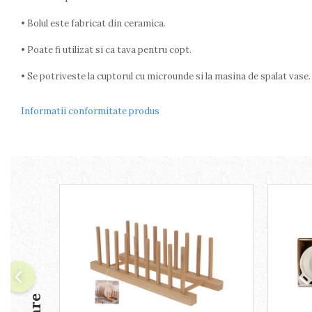
Arzatoare
• Bolul este fabricat din ceramica.
Cantare de bucatarie
Dispesere detergent
• Poate fi utilizat si ca tava pentru copt.
Mixere
• Se potriveste la cuptorul cu microunde si la masina de spalat vase.
Odorizant frigider
Pensule bucatarie
Prosoape bucatarie
Informatii conformitate produs
Seturi cutite
Ustensile de masurat
Ustensile fragezire carne
Ustensile gatire la aburi
Vase pentru gatit
Capace pentru vase
Oale si cratite
Tavi copt
Tigai
Vesela si tacamuri
Boluri