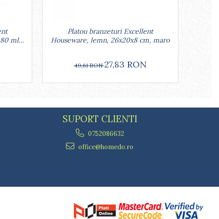
ent
Platou branzeturi Excellent
Set 2 
 80 ml,
Houseware, lemn, 26x20x8 cm, maro
port
N
27,83 RON
49,61 RON
SUPORT CLIENTI
0752086632
office@homedo.ro