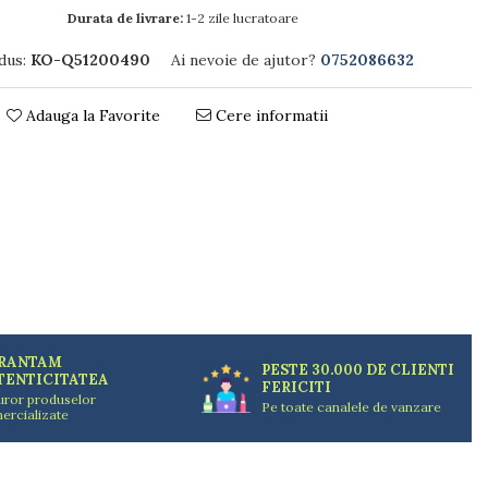
Durata de livrare:
1-2 zile lucratoare
dus:
KO-Q51200490
Ai nevoie de ajutor?
0752086632
Adauga la Favorite
Cere informatii
RANTAM
PESTE 30.000 DE CLIENTI
TENTICITATEA
FERICITI
uror produselor
Pe toate canalele de vanzare
ercializate