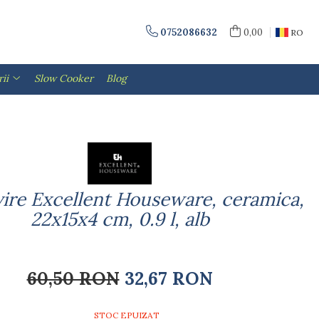
0752086632
0,00
RO
ii
Slow Cooker
Blog
vire Excellent Houseware, ceramica,
22x15x4 cm, 0.9 l, alb
60,50 RON
32,67 RON
STOC EPUIZAT