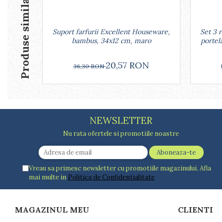
Produse similare
Farfurii
Scurgatoare vase
Seturi de tacamuri
Suport farfurii Excellent Houseware,
Set 3 
bambus, 34x12 cm, maro
portel
Suporturi pentru tacamuri
Cani
20,57 RON
Cesti
36,30 RON
Pahare
Scrumiere
Seturi vesela
Suporturi farfurii
NEWSLETTER
Suporturi pahare, cesti, cani
Nu rata ofertele si promotiile noastre
Untiere
Ustensile cofetarie si patiserie
Ramekin
Vreau sa primesc newsletter cu promotiile magazinului. Afla
Tavi si forme prajituri
mai multe in
Politica de Confidentialitate
Aparate prajituri
Facalete
MAGAZINUL MEU
CLIENTI
Forme briose