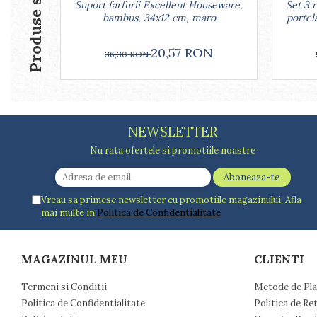
Produse similare
Suport farfurii Excellent Houseware,
Set 3 
Farfurii
bambus, 34x12 cm, maro
portel
Scurgatoare vase
Seturi de tacamuri
20,57 RON
36,30 RON
Suporturi pentru tacamuri
Cani
Cesti
Pahare
Scrumiere
NEWSLETTER
Seturi vesela
Nu rata ofertele si promotiile noastre
Suporturi farfurii
Suporturi pahare, cesti, cani
Untiere
Vreau sa primesc newsletter cu promotiile magazinului. Afla
mai multe in
Politica de Confidentialitate
Ustensile cofetarie si patiserie
Ramekin
Tavi si forme prajituri
MAGAZINUL MEU
CLIENTI
Aparate prajituri
Facalete
Termeni si Conditii
Metode de Pla
Forme briose
Politica de Confidentialitate
Politica de Re