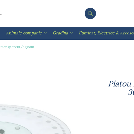
Animale companie
Gradina
Iluminat, Electrice & Accesor
 transparent/agintiu
Platou 
3