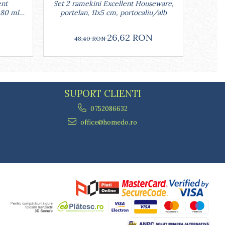
ent
Set 2 ramekini Excellent Houseware,
P
 80 ml,
portelan, 11x5 cm, portocaliu/alb
Housew
N
26,62 RON
48,40 RON
SUPORT CLIENTI
0752086632
office@homedo.ro