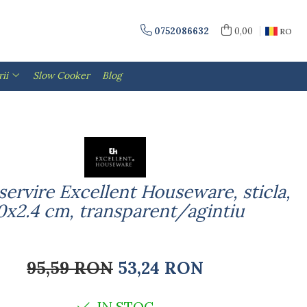
0752086632
0,00
RO
ii
Slow Cooker
Blog
servire Excellent Houseware, sticla,
0x2.4 cm, transparent/agintiu
95,59 RON
53,24 RON
IN STOC