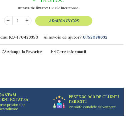
Durata de livrare:
1-2 zile lucratoare
ADAUGA IN COS
dus:
KO-170423350
Ai nevoie de ajutor?
0752086632
Adauga la Favorite
Cere informatii
RANTAM
PESTE 30.000 DE CLIENTI
TENTICITATEA
FERICITI
uror produselor
Pe toate canalele de vanzare
ercializate