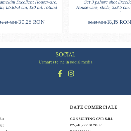
Set 3 pahare shot Excell
ramekini Excellent Houseware,
Houseware, sticla, 5x8.5 cm,
an, 13x10x4 cm, 130 ml, rotund
transparent
18,15 RO
30,25 RON
30,25 RON
54,45 RON
SOCIAL
Urmareste-ne in social media
DATE COMERCIALE
ta
CONSULTING GVR S.R.L
tur
J25/40/22.01.2007