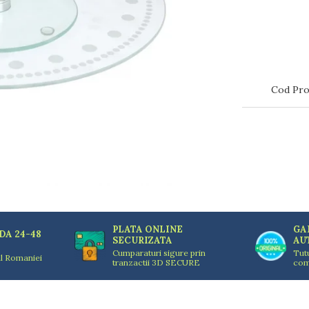
Cod Pro
PLATA ONLINE
GA
DA 24-48
SECURIZATA
AU
Cumparaturi sigure prin
Tut
ul Romaniei
tranzactii 3D SECURE
com