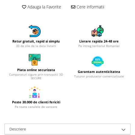
Obiecte mobilier
Adauga la Favorite
Cere informatii
Accesorii mobilier
Dulapuri
Etajere
Rafturi
Ustensile pentru gatit
Retur gratuit, rapid si simplu
Livrare rapida 24-48 ore
30 de zile de la data livrarii
Pe intreg teritoriul Romaniei
Ascutitori cutite
Cutite
Decojitoare fructe si legume
Plata online securizata
Garantam autenticitatea
Foarfece alimentare
Cumparaturi sigure prin tranzactii 3D
Tuturor produselor comercializate
SECURE
Mojare
Perii si bureti
Polonice, clesti, spatule, linguri
Peste 30.000 de clienti fericiti
Prese, tocatoare si feliatoare
Pe toate canalele de vanzare
alimente
Razatori
Seturi ustensile bucatarie
Descriere
Site