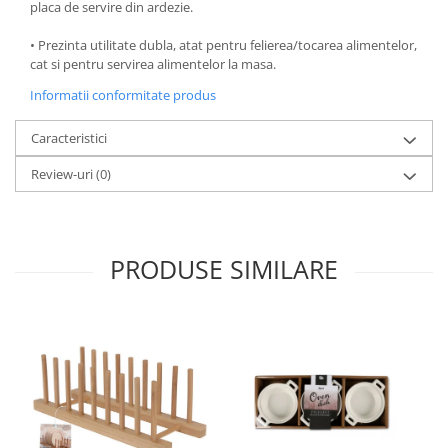
placa de servire din ardezie.
Oale si cratite
• Prezinta utilitate dubla, atat pentru felierea/tocarea alimentelor,
Tavi copt
cat si pentru servirea alimentelor la masa.
Tigai
Informatii conformitate produs
Vesela si tacamuri
Boluri
Caracteristici
Farfurii
Review-uri
(0)
Scurgatoare vase
Seturi de tacamuri
Suporturi pentru tacamuri
PRODUSE SIMILARE
Cani
Cesti
Pahare
Scrumiere
Seturi vesela
Suporturi farfurii
Suporturi pahare, cesti, cani
Untiere