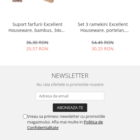
Ustensile cofetarie si patiserie
Ramekin
Set 3 ramekini Excellent
Suport farfurii Excellent
Tavi si forme prajituri
Houseware, portelan,
Houseware, bambus, 34x12
Aparate prajituri
13x10x4 cm, 130 ml, rotund
cm, maro
Facalete
54,45 RON
36,30 RON
30,25 RON
20,57 RON
Forme briose
Lumanari tort
Ornare, insiropare si decorare
prajituri
NEWSLETTER
Portionatoare si feliatoare
Nu rata ofertele si promotiile noastre
Posuri si duiuri
Raclete patiserie
Suporturi prajituri
Tavi detasabile
Vreau sa primesc newsletter cu promotiile
Tavi si forme fursecuri
magazinului. Afla mai multe in
Politica de
Confidentialitate
Ustensile antiaderente
Ustensile de masura