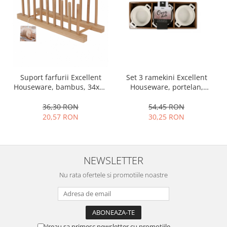
Ustensile cofetarie si patiserie
Ramekin
Tavi si forme prajituri
Aparate prajituri
Facalete
Set 3 ramekini Excellent
Suport farfurii Excellent
Forme briose
Houseware, portelan,
Houseware, bambus, 34x12
Lumanari tort
13x10x4 cm, 130 ml, rotund
cm, maro
Ornare, insiropare si decorare
54,45 RON
36,30 RON
prajituri
30,25 RON
20,57 RON
Portionatoare si feliatoare
Posuri si duiuri
Raclete patiserie
NEWSLETTER
Suporturi prajituri
Nu rata ofertele si promotiile noastre
Tavi detasabile
Tavi si forme fursecuri
Ustensile antiaderente
Ustensile de masura
Vreau sa primesc newsletter cu promotiile