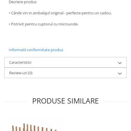
Decriere produs
Oale si cratite
• Cănile vin in ambalajul original - perfecte pentru un cadou.
Tavi copt
Tigai
• Potrivit pentru cuptorul cu microunde.
Vesela si tacamuri
Boluri
Farfurii
Informatii conformitate produs
Scurgatoare vase
Seturi de tacamuri
Caracteristici
Suporturi pentru tacamuri
Review-uri
(0)
Cani
Cesti
Pahare
PRODUSE SIMILARE
Scrumiere
Seturi vesela
Suporturi farfurii
Suporturi pahare, cesti, cani
Untiere