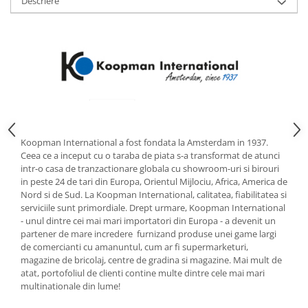
Descriere
Strecuratori
Tocatoare de bucatarie
Adaptor plita
Aprinzatoare aragaz
Arzatoare
Cantare de bucatarie
Dispesere detergent
Mixere
Koopman International a fost fondata la Amsterdam in 1937.
Ceea ce a inceput cu o taraba de piata s-a transformat de atunci
Odorizant frigider
intr-o casa de tranzactionare globala cu showroom-uri si birouri
Pensule bucatarie
in peste 24 de tari din Europa, Orientul Mijlociu, Africa, America de
Nord si de Sud. La Koopman International, calitatea, fiabilitatea si
Prosoape bucatarie
serviciile sunt primordiale. Drept urmare, Koopman International
Seturi cutite
- unul dintre cei mai mari importatori din Europa - a devenit un
Ustensile de masurat
partener de mare incredere furnizand produse unei game largi
de comercianti cu amanuntul, cum ar fi supermarketuri,
Ustensile fragezire carne
magazine de bricolaj, centre de gradina si magazine. Mai mult de
Ustensile gatire la aburi
atat, portofoliul de clienti contine multe dintre cele mai mari
Vase pentru gatit
multinationale din lume!
Capace pentru vase