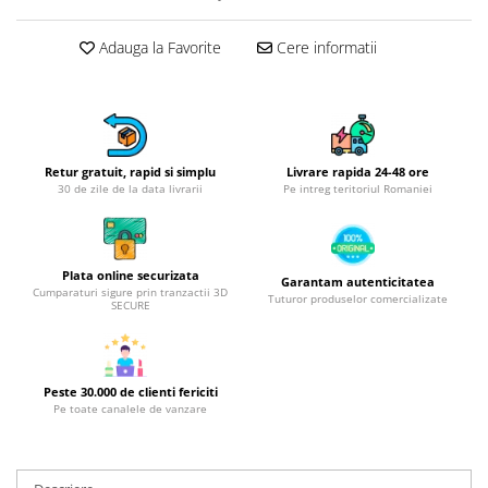
Obiecte mobilier
Accesorii mobilier
Adauga la Favorite
Cere informatii
Dulapuri
Etajere
Rafturi
Ustensile pentru gatit
Retur gratuit, rapid si simplu
Livrare rapida 24-48 ore
Ascutitori cutite
30 de zile de la data livrarii
Pe intreg teritoriul Romaniei
Cutite
Decojitoare fructe si legume
Foarfece alimentare
Plata online securizata
Garantam autenticitatea
Cumparaturi sigure prin tranzactii 3D
Mojare
Tuturor produselor comercializate
SECURE
Perii si bureti
Polonice, clesti, spatule, linguri
Prese, tocatoare si feliatoare
Peste 30.000 de clienti fericiti
alimente
Pe toate canalele de vanzare
Razatori
Seturi ustensile bucatarie
Site