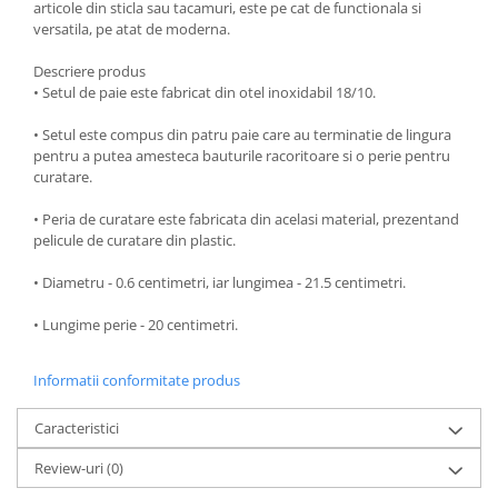
articole din sticla sau tacamuri, este pe cat de functionala si
Oale si cratite
versatila, pe atat de moderna.
Tavi copt
Descriere produs
Tigai
• Setul de paie este fabricat din otel inoxidabil 18/10.
Vesela si tacamuri
• Setul este compus din patru paie care au terminatie de lingura
Boluri
pentru a putea amesteca bauturile racoritoare si o perie pentru
Farfurii
curatare.
Scurgatoare vase
• Peria de curatare este fabricata din acelasi material, prezentand
Seturi de tacamuri
pelicule de curatare din plastic.
Suporturi pentru tacamuri
• Diametru - 0.6 centimetri, iar lungimea - 21.5 centimetri.
Cani
Cesti
• Lungime perie - 20 centimetri.
Pahare
Scrumiere
Informatii conformitate produs
Seturi vesela
Caracteristici
Suporturi farfurii
Suporturi pahare, cesti, cani
Review-uri
(0)
Untiere