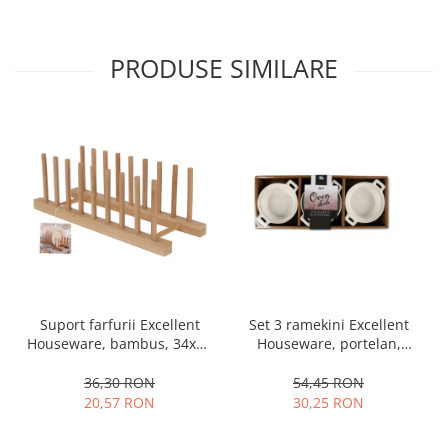
Ustensile cofetarie si patiserie
Ramekin
PRODUSE SIMILARE
Tavi si forme prajituri
Aparate prajituri
Facalete
Forme briose
Lumanari tort
Ornare, insiropare si decorare
prajituri
Portionatoare si feliatoare
Posuri si duiuri
Raclete patiserie
Set 3 ramekini Excellent
Suport farfurii Excellent
Suporturi prajituri
Houseware, portelan,
Houseware, bambus, 34x12
Tavi detasabile
13x10x4 cm, 130 ml, rotund
cm, maro
54,45 RON
36,30 RON
Tavi si forme fursecuri
30,25 RON
20,57 RON
Ustensile antiaderente
Ustensile de masura