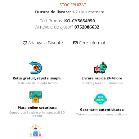
Obiecte mobilier
STOC EPUIZAT
Accesorii mobilier
Durata de livrare:
1-2 zile lucratoare
Dulapuri
Cod Produs:
KO-CY5654950
Etajere
Ai nevoie de ajutor?
0752086632
Rafturi
Ustensile pentru gatit
Adauga la Favorite
Cere informatii
Ascutitori cutite
Cutite
Decojitoare fructe si legume
Foarfece alimentare
Retur gratuit, rapid si simplu
Livrare rapida 24-48 ore
30 de zile de la data livrarii
Pe intreg teritoriul Romaniei
Mojare
Perii si bureti
Polonice, clesti, spatule, linguri
Plata online securizata
Prese, tocatoare si feliatoare
Garantam autenticitatea
Cumparaturi sigure prin tranzactii 3D
alimente
Tuturor produselor comercializate
SECURE
Razatori
Seturi ustensile bucatarie
Site