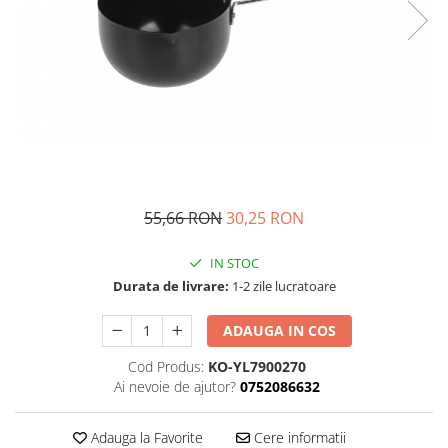
Fructiere si cosuri
Rafturi
Ceasuri decorative
Rucsacuri
Naproane si capace acoperire
Suporturi
Covorase intrare
alimente
Suporturi si rame fotografii
Oliviere si solnite
Odorizante
Platouri servire
Odorizante auto
Suporturi oale
Odorizante camera
Tavi servire
Seturi desen
Seturi servire tapas
Sosiere
55,66 RON
30,25 RON
Suport servetele
Depozitare alimente
IN STOC
Durata de livrare:
1-2 zile lucratoare
Caserole
Cutii Alimentare
ADAUGA IN COS
Cutii pentru paine
Cod Produs:
KO-YL7900270
Recipiente si borcane
Ai nevoie de ajutor?
0752086632
Organizatoare frigider
Recipiente condimente
Adauga la Favorite
Cere informatii