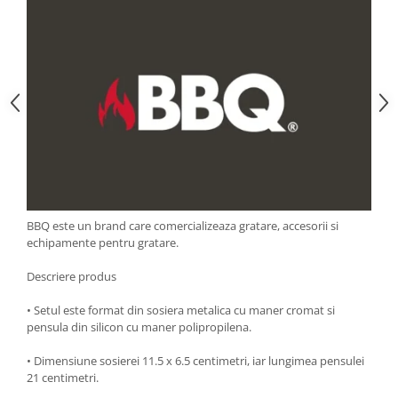
Strecuratori
Tocatoare de bucatarie
Adaptor plita
Aprinzatoare aragaz
Arzatoare
Cantare de bucatarie
Dispesere detergent
Mixere
Odorizant frigider
BBQ este un brand care comercializeaza gratare, accesorii si
Pensule bucatarie
echipamente pentru gratare.
Prosoape bucatarie
Seturi cutite
Descriere produs
Ustensile de masurat
• Setul este format din sosiera metalica cu maner cromat si
Ustensile fragezire carne
pensula din silicon cu maner polipropilena.
Ustensile gatire la aburi
• Dimensiune sosierei 11.5 x 6.5 centimetri, iar lungimea pensulei
Vase pentru gatit
21 centimetri.
Capace pentru vase