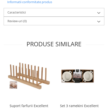
Informatii conformitate produs
Oale si cratite
Tavi copt
Caracteristici
Tigai
Review-uri
(0)
Vesela si tacamuri
Boluri
Farfurii
PRODUSE SIMILARE
Scurgatoare vase
Seturi de tacamuri
Suporturi pentru tacamuri
Cani
Cesti
Pahare
Scrumiere
Seturi vesela
Suporturi farfurii
Suporturi pahare, cesti, cani
Set 3 ramekini Excellent
Suport farfurii Excellent
Untiere