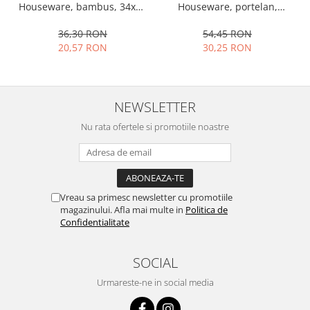
Houseware, portelan,
Houseware, bambus, 34x12
Ustensile cofetarie si patiserie
13x10x4 cm, 130 ml, rotund
cm, maro
54,45 RON
36,30 RON
Ramekin
30,25 RON
20,57 RON
Tavi si forme prajituri
Aparate prajituri
Facalete
NEWSLETTER
Forme briose
Nu rata ofertele si promotiile noastre
Lumanari tort
Ornare, insiropare si decorare
prajituri
Portionatoare si feliatoare
Posuri si duiuri
Vreau sa primesc newsletter cu promotiile
magazinului. Afla mai multe in
Politica de
Raclete patiserie
Confidentialitate
Suporturi prajituri
Tavi detasabile
SOCIAL
Tavi si forme fursecuri
Urmareste-ne in social media
Ustensile antiaderente
Ustensile de masura