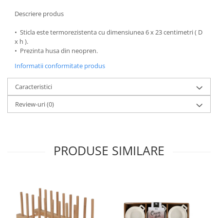
Oale si cratite
Descriere produs
Tavi copt
• Sticla este termorezistenta cu dimensiunea 6 x 23 centimetri ( D
Tigai
x h ).
Vesela si tacamuri
• Prezinta husa din neopren.
Boluri
Informatii conformitate produs
Farfurii
Caracteristici
Scurgatoare vase
Seturi de tacamuri
Review-uri
(0)
Suporturi pentru tacamuri
Cani
Cesti
PRODUSE SIMILARE
Pahare
Scrumiere
Seturi vesela
Suporturi farfurii
Suporturi pahare, cesti, cani
Untiere