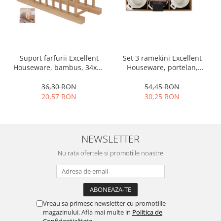
Ustensile cofetarie si patiserie
Ramekin
Tavi si forme prajituri
Aparate prajituri
Set 3 ramekini Excellent
Suport farfurii Excellent
Facalete
Houseware, portelan,
Houseware, bambus, 34x12
13x10x4 cm, 130 ml, rotund
cm, maro
Forme briose
54,45 RON
36,30 RON
Lumanari tort
30,25 RON
20,57 RON
Ornare, insiropare si decorare
prajituri
Portionatoare si feliatoare
NEWSLETTER
Posuri si duiuri
Raclete patiserie
Nu rata ofertele si promotiile noastre
Suporturi prajituri
Tavi detasabile
Tavi si forme fursecuri
Ustensile antiaderente
Vreau sa primesc newsletter cu promotiile
magazinului. Afla mai multe in
Politica de
Ustensile de masura