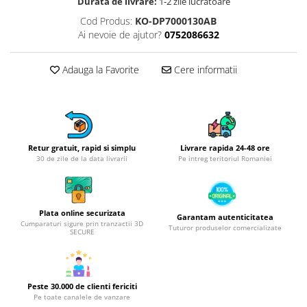
Obiecte mobilier
Durata de livrare:
1-2 zile lucratoare
Cod Produs:
KO-DP7000130AB
Accesorii mobilier
Ai nevoie de ajutor?
0752086632
Dulapuri
Etajere
Adauga la Favorite
Cere informatii
Rafturi
Ustensile pentru gatit
Ascutitori cutite
Cutite
Retur gratuit, rapid si simplu
Livrare rapida 24-48 ore
Decojitoare fructe si legume
30 de zile de la data livrarii
Pe intreg teritoriul Romaniei
Foarfece alimentare
Mojare
Perii si bureti
Plata online securizata
Garantam autenticitatea
Polonice, clesti, spatule, linguri
Cumparaturi sigure prin tranzactii 3D
Tuturor produselor comercializate
SECURE
Prese, tocatoare si feliatoare
alimente
Razatori
Peste 30.000 de clienti fericiti
Seturi ustensile bucatarie
Pe toate canalele de vanzare
Site