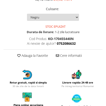
Obiecte mobilier
Accesorii mobilier
Culoare
:
Dulapuri
Etajere
Rafturi
STOC EPUIZAT
Durata de livrare:
1-2 zile lucratoare
Ustensile pentru gatit
Cod Produs:
KO-170455440N
Ascutitori cutite
Ai nevoie de ajutor?
0752086632
Cutite
Decojitoare fructe si legume
Adauga la Favorite
Cere informatii
Foarfece alimentare
Mojare
Perii si bureti
Polonice, clesti, spatule, linguri
Prese, tocatoare si feliatoare
Retur gratuit, rapid si simplu
Livrare rapida 24-48 ore
30 de zile de la data livrarii
Pe intreg teritoriul Romaniei
alimente
Razatori
Seturi ustensile bucatarie
Plata online securizata
Site