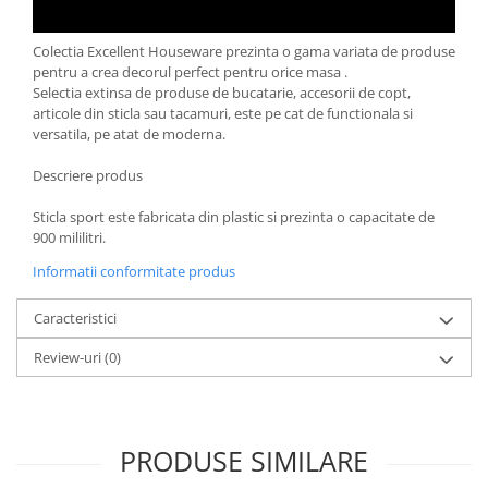
Oale si cratite
Colectia Excellent Houseware prezinta o gama variata de produse
Tavi copt
pentru a crea decorul perfect pentru orice masa .
Tigai
Selectia extinsa de produse de bucatarie, accesorii de copt,
Vesela si tacamuri
articole din sticla sau tacamuri, este pe cat de functionala si
versatila, pe atat de moderna.
Boluri
Farfurii
Descriere produs
Scurgatoare vase
Sticla sport este fabricata din plastic si prezinta o capacitate de
Seturi de tacamuri
900 mililitri.
Suporturi pentru tacamuri
Informatii conformitate produs
Cani
Cesti
Caracteristici
Pahare
Review-uri
(0)
Scrumiere
Seturi vesela
Suporturi farfurii
PRODUSE SIMILARE
Suporturi pahare, cesti, cani
Untiere