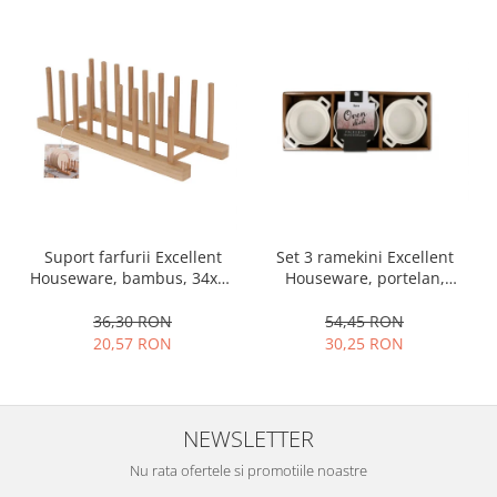
Ustensile cofetarie si patiserie
Ramekin
Tavi si forme prajituri
Aparate prajituri
Facalete
Forme briose
Lumanari tort
Ornare, insiropare si decorare
prajituri
Set 3 ramekini Excellent
Suport farfurii Excellent
Houseware, portelan,
Houseware, bambus, 34x12
Portionatoare si feliatoare
13x10x4 cm, 130 ml, rotund
cm, maro
Posuri si duiuri
54,45 RON
36,30 RON
Raclete patiserie
30,25 RON
20,57 RON
Suporturi prajituri
Tavi detasabile
Tavi si forme fursecuri
NEWSLETTER
Ustensile antiaderente
Nu rata ofertele si promotiile noastre
Ustensile de masura