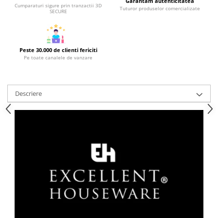
Garantam autenticitatea
Cumparaturi sigure prin tranzactii 3D
Tuturor produselor comercializate
Strecuratori
SECURE
Tocatoare de bucatarie
Adaptor plita
Aprinzatoare aragaz
Peste 30.000 de clienti fericiti
Pe toate canalele de vanzare
Arzatoare
Cantare de bucatarie
Dispesere detergent
Descriere
Mixere
Odorizant frigider
Pensule bucatarie
Prosoape bucatarie
Seturi cutite
Ustensile de masurat
Ustensile fragezire carne
Ustensile gatire la aburi
Vase pentru gatit
Capace pentru vase