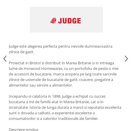
Strecuratori
Tocatoare de bucatarie
Adaptor plita
Aprinzatoare aragaz
Arzatoare
Cantare de bucatarie
Judge este alegerea perfecta pentru nevoile dumneavoastra
zilnice de gatit.
Dispesere detergent
Mixere
Proiectat in Bristol si distribuit in Marea Britanie si in intreaga
Odorizant frigider
lume de Horwood Homewares, cu un portofoliu de peste o mie
de accesorii de bucatarie, marca acopera pe larg toate sarcinile
Pensule bucatarie
zilnice de ustensile de bucatarie de gatit, coacere, pregatire a
Prosoape bucatarie
alimentelor sau servire a alimentelor.
Seturi cutite
Incepandu-si calatoria in 1898, Judge a echipat cu succes
Ustensile de masurat
bucataria a mii de familii atat in ​​Marea Britanie, cat si in
Ustensile fragezire carne
strainatate. Istoria de lunga durata a marcii si reputatia excelenta
sunt o dovada a calitatii, a experientei excelente a
Ustensile gatire la aburi
consumatorilor si a valorilor traditionale ale familiei.
Vase pentru gatit
Descriere produs
Capace pentru vase