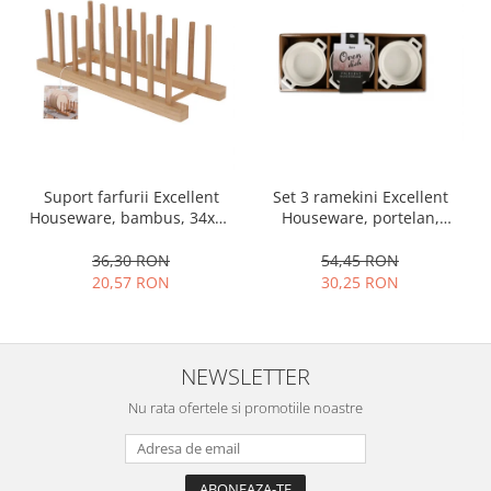
Ustensile cofetarie si patiserie
Ramekin
Tavi si forme prajituri
Aparate prajituri
Facalete
Forme briose
Set 3 ramekini Excellent
Suport farfurii Excellent
Lumanari tort
Houseware, portelan,
Houseware, bambus, 34x12
Ornare, insiropare si decorare
13x10x4 cm, 130 ml, rotund
cm, maro
prajituri
54,45 RON
36,30 RON
Portionatoare si feliatoare
30,25 RON
20,57 RON
Posuri si duiuri
Raclete patiserie
Suporturi prajituri
NEWSLETTER
Tavi detasabile
Nu rata ofertele si promotiile noastre
Tavi si forme fursecuri
Ustensile antiaderente
Ustensile de masura