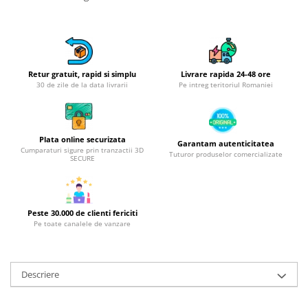
Obiecte mobilier
Accesorii mobilier
Dulapuri
Etajere
Retur gratuit, rapid si simplu
Livrare rapida 24-48 ore
Rafturi
30 de zile de la data livrarii
Pe intreg teritoriul Romaniei
Ustensile pentru gatit
Ascutitori cutite
Cutite
Plata online securizata
Garantam autenticitatea
Decojitoare fructe si legume
Cumparaturi sigure prin tranzactii 3D
Tuturor produselor comercializate
SECURE
Foarfece alimentare
Mojare
Perii si bureti
Peste 30.000 de clienti fericiti
Polonice, clesti, spatule, linguri
Pe toate canalele de vanzare
Prese, tocatoare si feliatoare
alimente
Razatori
Descriere
Seturi ustensile bucatarie
Site