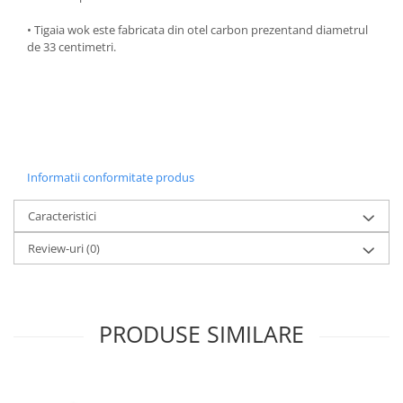
Oale si cratite
• Tigaia wok este fabricata din otel carbon prezentand diametrul
Tavi copt
de 33 centimetri.
Tigai
Vesela si tacamuri
Boluri
Farfurii
Scurgatoare vase
Informatii conformitate produs
Seturi de tacamuri
Suporturi pentru tacamuri
Caracteristici
Cani
Review-uri
(0)
Cesti
Pahare
Scrumiere
PRODUSE SIMILARE
Seturi vesela
Suporturi farfurii
Suporturi pahare, cesti, cani
Untiere