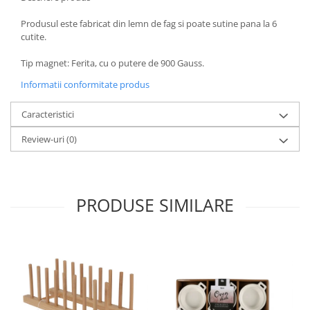
Oale si cratite
Produsul este fabricat din lemn de fag si poate sutine pana la 6
Tavi copt
cutite.
Tigai
Tip magnet: Ferita, cu o putere de 900 Gauss.
Vesela si tacamuri
Informatii conformitate produs
Boluri
Farfurii
Caracteristici
Scurgatoare vase
Review-uri
(0)
Seturi de tacamuri
Suporturi pentru tacamuri
Cani
Cesti
PRODUSE SIMILARE
Pahare
Scrumiere
Seturi vesela
Suporturi farfurii
Suporturi pahare, cesti, cani
Untiere