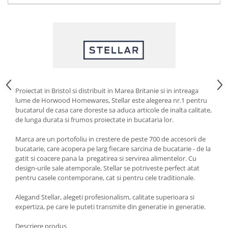
Strecuratori
Tocatoare de bucatarie
Adaptor plita
Aprinzatoare aragaz
Arzatoare
Cantare de bucatarie
Proiectat in Bristol si distribuit in Marea Britanie si in intreaga
Dispesere detergent
lume de Horwood Homewares, Stellar este alegerea nr.1 pentru
Mixere
bucatarul de casa care doreste sa aduca articole de inalta calitate,
Odorizant frigider
de lunga durata si frumos proiectate in bucataria lor.
Pensule bucatarie
Marca are un portofoliu in crestere de peste 700 de accesorii de
Prosoape bucatarie
bucatarie, care acopera pe larg fiecare sarcina de bucatarie - de la
Seturi cutite
gatit si coacere pana la pregatirea si servirea alimentelor. Cu
design-urile sale atemporale, Stellar se potriveste perfect atat
Ustensile de masurat
pentru casele contemporane, cat si pentru cele traditionale.
Ustensile fragezire carne
Alegand Stellar, alegeti profesionalism, calitate superioara si
Ustensile gatire la aburi
expertiza, pe care le puteti transmite din generatie in generatie.
Vase pentru gatit
Descriere produs
Capace pentru vase