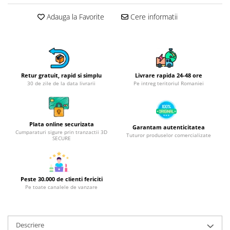
Obiecte mobilier
Accesorii mobilier
Adauga la Favorite
Cere informatii
Dulapuri
Etajere
Rafturi
Ustensile pentru gatit
Retur gratuit, rapid si simplu
Livrare rapida 24-48 ore
30 de zile de la data livrarii
Pe intreg teritoriul Romaniei
Ascutitori cutite
Cutite
Decojitoare fructe si legume
Plata online securizata
Foarfece alimentare
Garantam autenticitatea
Cumparaturi sigure prin tranzactii 3D
Tuturor produselor comercializate
Mojare
SECURE
Perii si bureti
Polonice, clesti, spatule, linguri
Prese, tocatoare si feliatoare
Peste 30.000 de clienti fericiti
Pe toate canalele de vanzare
alimente
Razatori
Seturi ustensile bucatarie
Descriere
Site