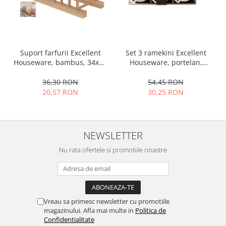
Ustensile cofetarie si patiserie
Ramekin
Tavi si forme prajituri
Set 3 ramekini Excellent
Suport farfurii Excellent
Aparate prajituri
Houseware, portelan,
Houseware, bambus, 34x12
Facalete
13x10x4 cm, 130 ml, rotund
cm, maro
Forme briose
54,45 RON
36,30 RON
30,25 RON
20,57 RON
Lumanari tort
Ornare, insiropare si decorare
prajituri
Portionatoare si feliatoare
NEWSLETTER
Posuri si duiuri
Nu rata ofertele si promotiile noastre
Raclete patiserie
Suporturi prajituri
Tavi detasabile
Tavi si forme fursecuri
Vreau sa primesc newsletter cu promotiile
Ustensile antiaderente
magazinului. Afla mai multe in
Politica de
Confidentialitate
Ustensile de masura